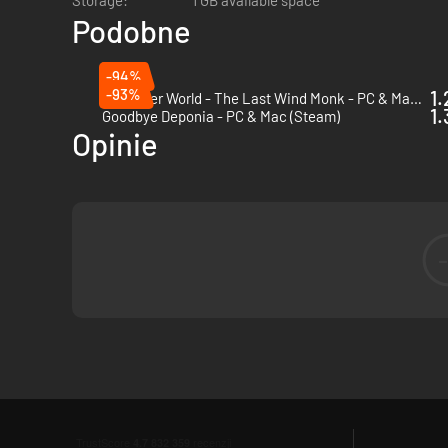
Storage:
1 GB available space
• Opcjonalne morderstwo
– otrzymasz miecz. Będzie przyda
Podobne
stanie ci na drodze – stanie się wygodnym sposobem na po
• Nonsens
– humor w stylu surrealistycznej, anarchicznej
-94%
poważnie. Spokojnie jednak – choć żarty bywają niedorzecz
-93%
1.
The Inner World - The Last Wind Monk - PC & Mac (Steam)
1.
Goodbye Deponia - PC & Mac (Steam)
Opinie