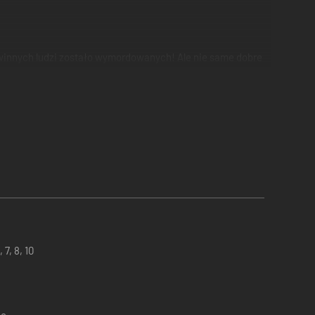
iewinnych ludzi zostało wymordowanych! Ale nie same dobre
nakarmisz osła, weźmiesz udział w konkursie talentów,
arz, wyruszysz na poszukiwanie skarbu i pogadasz z
tym ekwipunkiem, z którego możesz przeciągać i upuszczać
at, z możliwie największym szacunkiem wobec oryginalnych
7, 8, 10
h kompozytorów jak Vivaldi, Bach czy Georg Friedrich
ełni samodzielna.