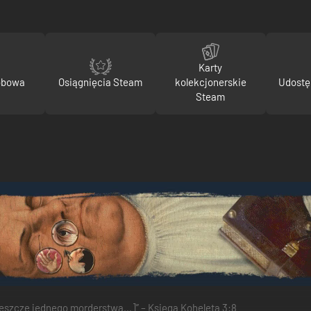
Karty
obowa
Osiągnięcia Steam
kolekcjonerskie
Udostę
Steam
[jeszcze jednego morderstwa…]” – Księga Koheleta 3:8