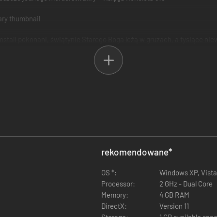
ostali pokonani, świątynie Starego Boga leżą w gruzach, a tysiące n
 a twoim zadaniem jest go odnaleźć…
 złożony z setek różnych obrazów renesansowych. Ukradniesz statek, 
tańczysz, zagrasz na (magicznym?) flecie, szturchniesz faceta w tw
iebiańskiego Piotra? A jeśli tak – jak dokonasz swojej zemsty?!
 i kliknij” z menu interakcji w formie „monet czasowników” oraz pros
rekomendowane
*
 Michała Anioła i wielu innych zostały połączone w jeden spójny świ
OS *:
Windows XP, Vista, 
Processor:
2 GHz - Dual Core
asowała do stylu oprawy graficznej. Towarzyszyć ci będą utwory takic
Memory:
4 GB RAM
DirectX:
Version 11
jest w tym samym świecie co Four Last Things, ale jej fabuła jest w p