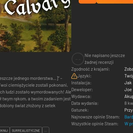
Nie napisano jeszcze
--
żadnej recenzji
Zgodność z krajami:
Zoba
Języki:
Twój
[jeszcze jednego morderstwa…]” –
Instalacja:
Jak
woi ciemiężyciele zostali pokonani,
Deweloper:
Joe 
ych ludzi zostało wymordowanych! Ale
Wydawca:
Aku
ął twym rękom, a twoim zadaniem jest
Data wydania:
8 kw
obiony świat złożony z setek
Gatunek:
Prz
Najnowsze opinie Steam:
Bar
Wszystkie opinie Steam:
W pr
IKNIJ
SURREALISTYCZNE
...