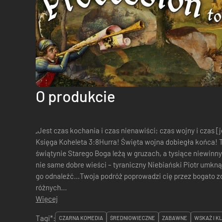
O produkcie
„Jest czas kochania i czas nienawiści; czas wojny i czas 
Księga Koheleta 3:8Hurra! Święta wojna dobiegła końca! T
świątynie Starego Boga leżą w gruzach, a tysiące niewinn
nie same dobre wieści – tyraniczny Niebiański Piotr umkn
go odnaleźć…Twoja podróż poprowadzi cię przez bogato zd
różnych...
Więcej
Tagi*:
CZARNA KOMEDIA
ŚREDNIOWIECZNE
ZABAWNE
WSKAŻ I KL