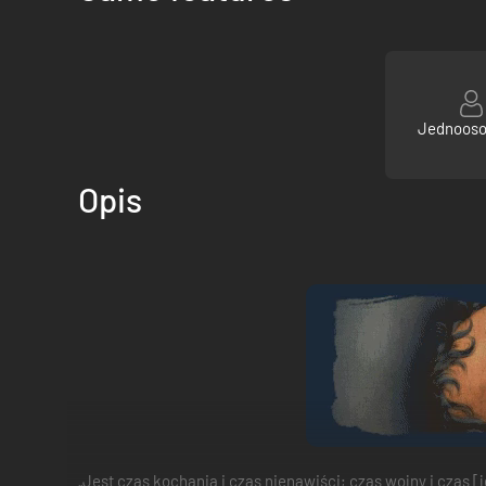
Jednoos
Opis
„Jest czas kochania i czas nienawiści; czas wojny i czas 