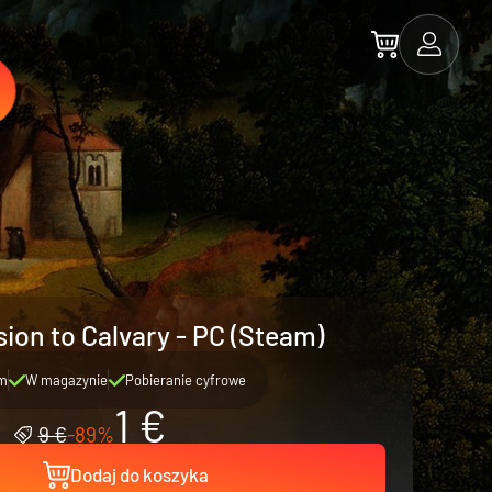
ion to Calvary - PC (Steam)
m
W magazynie
Pobieranie cyfrowe
1 €
9 €
-89%
Dodaj do koszyka