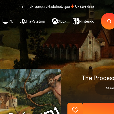
Okazje dnia
Trendy
Preordery
Nadchodzące
PC
PlayStation
Xbox
Nintendo
The Process
Stea