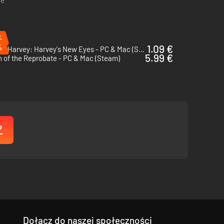
ce
iach. Zignorowanie tej rady – i zabijanie każdego, kto
ą się na tobie zemścić…
 lekkością, a dowcipy o tyłkach traktowane są BARDZO
%
ki)
%
1.09 €
Edna & Harvey: Harvey's New Eyes - PC & Mac (Steam)
5.99 €
 of the Reprobate - PC & Mac (Steam)
Dołącz do naszej społeczności