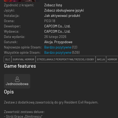
Zgodność z krajami:
Zobacz listę
Języki:
Zobacz obsługiwane języki
Instalacja:
Jak aktywować produkt
Ocena:
PEGI 18
Deweloper:
CAPCOM Co., Ltd.
Wydawca:
CAPCOM Co., Ltd.
Data wydania:
26 lutego 2026
Gatunek:
Akcja
,
Przygodowe
Najnowsze opinie Steam:
Bardzo pozytywne
(12)
Wszystkie opinie Steam:
Bardzo pozytywne
(
539
)
DLC
SURVIVAL HORROR
STRZELANKA Z PERSPEKTYWĄ TRZECIEJ OSOBY
AKCJA
HORROR
Game features
Jednoosobowa
Opis
Zestaw z dodatkową zawartością do gry Resident Evil Requiem.
Zawartość zestawu deluxe:
- Strój Grace „Dimitrescu”