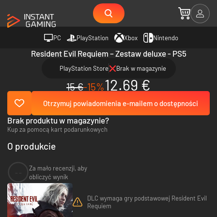
PC
PlayStation
Xbox
Nintendo
Resident Evil Requiem – Zestaw deluxe - PS5
PlayStation Store
Brak w magazynie
12.69 €
15 €
-15%
Otrzymuj powiadomienia e-mailem o dostępności
Brak produktu w magazynie?
Kup za pomocą kart podarunkowych
O produkcie
Za mało recenzji, aby
--
obliczyć wynik
DLC wymaga gry podstawowej Resident Evil
Requiem