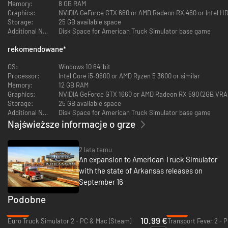
Memory:
8 GB RAM
Graphics:
NVIDIA GeForce GTX 660 or AMD Radeon RX 460 or Intel H
American Truck Simulator Base Game (with California, Nevada and
Storage:
25 GB available space
Arizona)
Additional Notes:
Disk Space for American Truck Simulator base game
Map Expansions
rekomendowane
*
Oregon
Washington
OS:
Windows 10 64-bit
Idaho
Processor:
Intel Core i5-9600 or AMD Ryzen 5 3600 or similar
Memory:
12 GB RAM
Cargo Packs
Graphics:
NVIDIA GeForce GTX 1660 or AMD Radeon RX 590 (2GB VRA
Special Transport
Storage:
25 GB available space
Forest Machinery
Additional Notes:
Disk Space for American Truck Simulator base game
Najświeższe informacje o grze
Paint Jobs Packs
Classic Stripes Paint Jobs Pack
2 lata temu
Sports Paint Jobs Pack
An expansion to American Truck Simulator
Retrowave Paint Jobs Pack
with the state of Arkansas releases on
Steampunk Paint Jobs Pack
September 16
Other
Podobne
Wheel Tuning Pack
Cabin Accessories
-45%
-81%
10.99 €
Euro Truck Simulator 2 - PC & Mac (Steam)
Transport Fever 2 - 