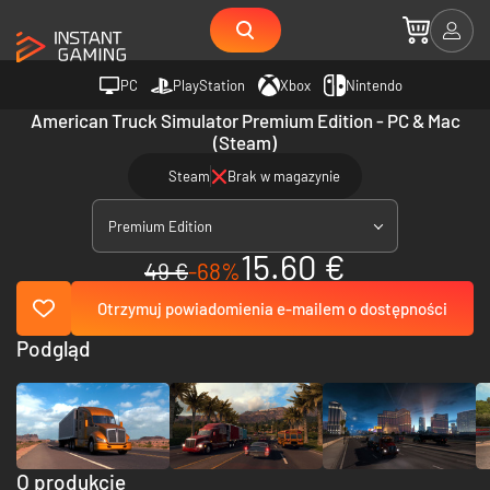
PC
PlayStation
Xbox
Nintendo
American Truck Simulator Premium Edition - PC & Mac
(Steam)
Steam
Brak w magazynie
Premium Edition
15.60 €
49 €
-68%
Otrzymuj powiadomienia e-mailem o dostępności
Podgląd
O produkcie