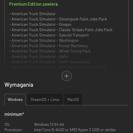
Premium Edition zawiera
- American Truck Simulator
- American Truck Simulator - Steampunk Paint Jobs Pack
- American Truck Simulator - Oregon
- American Truck Simulator - Classic Stripes Paint Jobs Pack
- American Truck Simulator - Special Transport
- American Truck Simulator - Washington
- American Truck Simulator - Forest Machinery
- American Truck Simulator - Wheel Tuning Pack
- American Truck Simulator - Idaho
- American Truck Simulator - Cabin Accessories
- American Truck Simulator - Retrowave Paint Jobs Pack
- American Truck Simulator - Sports Paint Jobs Pack
Take your trucking to the next level with the Premium Edition of
Wymagania
American Truck Simulator! Featuring more map expansions, cargoes,
tuning gear, and custom paint jobs, every haul feels bigger and more
rewarding. This edition is built for players who want to expand their
Windows
SteamOS + Linux
MacOS
horizons, customize their rigs, and enjoy a richer, more all-American
driving experience.
minimum
*
The Premium Edition includes:
OS:
Windows 10 64-bit
Processor:
Intel Core i5-6400 or AMD Ryzen 3 1200 or similar
The Premium Edition includes: