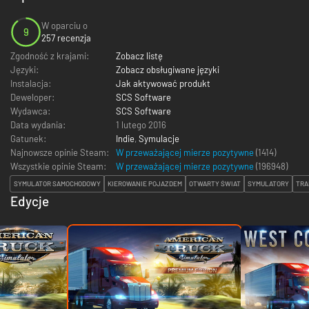
W oparciu o
9
257 recenzja
Zgodność z krajami:
Zobacz listę
Języki:
Zobacz obsługiwane języki
Instalacja:
Jak aktywować produkt
Deweloper:
SCS Software
Wydawca:
SCS Software
Data wydania:
1 lutego 2016
Gatunek:
Indie
,
Symulacje
Najnowsze opinie Steam:
W przeważającej mierze pozytywne
(1414)
Wszystkie opinie Steam:
W przeważającej mierze pozytywne
(
196948
)
SYMULATOR SAMOCHODOWY
KIEROWANIE POJAZDEM
OTWARTY ŚWIAT
SYMULATORY
TRA
Edycje