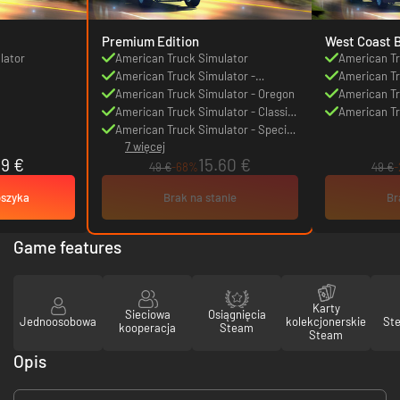
Premium Edition
West Coast 
lator
American Truck Simulator
American Tr
American Truck Simulator -
American Tr
Steampunk Paint Jobs Pack
American Truck Simulator - Oregon
American Tr
American Truck Simulator - Classic
Washington
American Tr
Stripes Paint Jobs Pack
American Truck Simulator - Special
Machinery
7 więcej
Transport
69 €
15.60 €
49 €
-68%
49 €
oszyka
Brak na stanie
Br
Game features
Karty
Sieciowa
Osiągnięcia
Jednoosobowa
kolekcjonerskie
St
kooperacja
Steam
Steam
Opis