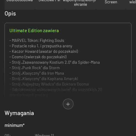
Screen
wie
ekranie
Opis
Ultimate Edition zawiera
- MARVEL Tōkon: Fighting Souls
- Postacie roku 1. i przepustka areny
- Kaczor Howard (awatar do poczekalni)
- Cosmo (zwierzak do poczekalni)
- Strój „Zaawansowany Kostium 2.0” dla Spider-Mana
- Strój „Punk Rock” dla Storm
- Strój „Klasyczny” dla Iron Mana
- Strój „Klasyczny” dla Kapitana Ameryki
- Strój „Najwyższy Władca” dla Doktora Dooma
- Odblokowanie animowanych barw² dla wszystkich 20
premierowych postaci
Zawartość edycji:
Wymagania
MARVEL Tōkon: Fighting Souls
minimum
*
Zbierz drużynę legendarnych Marvelowskich bohaterów i weź udział w
OS:
Windows 11