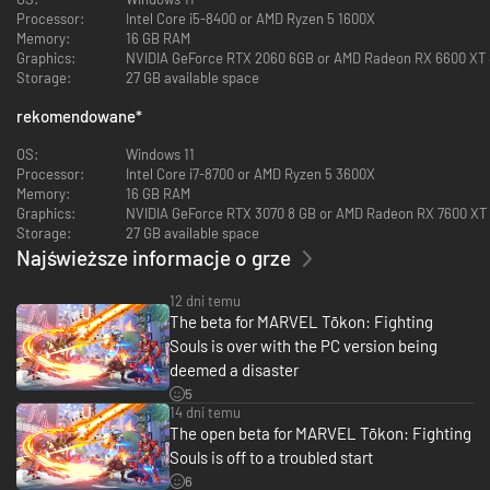
ostatecznym starciu drużynowym 4 na 4 od PlayStation Studios, Arc
Processor:
Intel Core i5-8400 or AMD Ryzen 5 1600X
System Works i Marvel Games.
Memory:
16 GB RAM
Graphics:
NVIDIA GeForce RTX 2060 6GB or AMD Radeon RX 6600 XT
Pora stworzyć drużynę marzeń i pokonać wrogów podczas dynamicznych
Storage:
27 GB available space
walk 4 na 4. Wybieraj spośród 20 znanych postaci z uniwersum Marvela w
momencie premiery. Każda z nich została stworzona w nowym,
rekomendowane
*
inspirowanym anime stylu, i wchodzi w skład imponujących drużyn,
składających się zarówno z bohaterów, jak i złoczyńców.
OS:
Windows 11
Processor:
Intel Core i7-8700 or AMD Ryzen 5 3600X
Memory:
16 GB RAM
Graphics:
NVIDIA GeForce RTX 3070 8 GB or AMD Radeon RX 7600 XT
Storage:
27 GB available space
Najświeższe informacje o grze
12 dni temu
The beta for MARVEL Tōkon: Fighting
Souls is over with the PC version being
deemed a disaster
5
14 dni temu
The open beta for MARVEL Tōkon: Fighting
Souls is off to a troubled start
Eksperymentuj ze składami drużyn, by odkrywać nowe kombinacje,
6