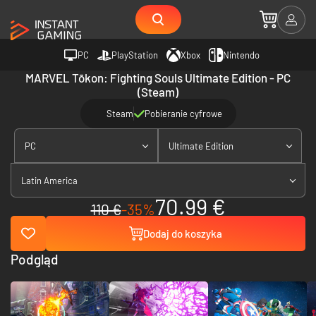
PC
PlayStation
Xbox
Nintendo
MARVEL Tōkon: Fighting Souls Ultimate Edition - PC
(Steam)
Steam
Pobieranie cyfrowe
PC
Ultimate Edition
Latin America
70.99 €
110 €
-35%
Dodaj do koszyka
Podgląd