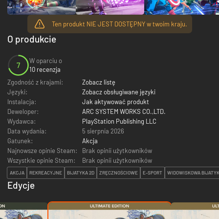
Ten produkt NIE JEST DOSTĘPNY w twoim kraju.
O produkcie
W oparciu o
7
10 recenzja
Zgodność z krajami:
Zobacz listę
Języki:
Zobacz obsługiwane języki
Instalacja:
Jak aktywować produkt
Deweloper:
ARC SYSTEM WORKS CO.,LTD.
Wydawca:
PlayStation Publishing LLC
Data wydania:
5 sierpnia 2026
Gatunek:
Akcja
Najnowsze opinie Steam:
Brak opinii użytkowników
Wszystkie opinie Steam:
Brak opinii użytkowników
AKCJA
REKREACYJNE
BIJATYKA 2D
ZRĘCZNOŚCIOWE
E-SPORT
WIDOWISKOWA BIJATY
Edycje