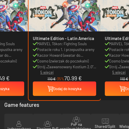
Ultimate Edition - Latin America
ing Souls
MARVEL Tōkon: Fighting Souls
MARVEL Tōko
zepustka areny
Postacie roku 1. i przepustka areny
Postacie rok
ar do
Kaczor Howard (awatar do
Kaczor Howa
oczekalni)
poczekalni)
Cosmo (zwierzak do poczekalni)
poczekalni)
Cosmo (zwie
Strój „Zaawansowany Kostium 2.0”
Strój „Zaaw
5 więcej
5 więcej
dla Spider-Mana
dla Spider-
49 €
70.99 €
110 €
-35%
110 €
oszyka
Dodaj do koszyka
Do
Game features
PvP na
Shared/Split
Wielo
Jednoosobowa
Sieciowe PvP
wspólnym/dzielonym