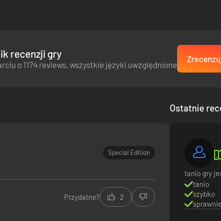
k recenzji gry
Zrecenzuj
rciu o 1174 reviews, wszystkie języki uwzględnione
Ostatnie rec
Special Edition
tanio gry j
tanio
szybko
Przydatne?
2
sprawni