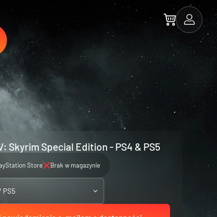
V: Skyrim Special Edition - PS4 & PS5
ayStation Store
Brak w magazynie
/ PS5