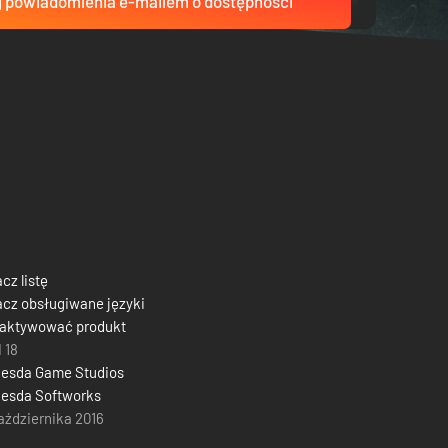
 powiadomienia e-mailem o dostępności
cz listę
cz obsługiwane języki
 aktywować produkt
 18
hesda Game Studios
esda Softworks
aździernika 2016