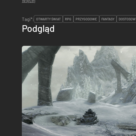
Więcej
Tagi*:
OTWARTY ŚWIAT
RPG
PRZYGODOWE
FANTASY
DOSTOSOWY
Podgląd