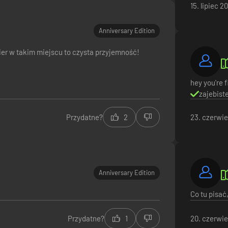
15. lipiec 2
Anniversary Edition
ier w takim miejscu to czysta przyjemność!
hey you're 
zajebist
Przydatne?
2
23. czerwi
Anniversary Edition
Co tu pisać
Przydatne?
1
20. czerwi