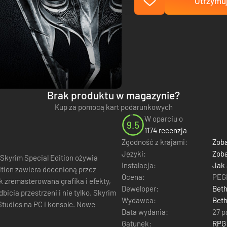
Otrzymuj
Brak produktu w magazynie?
Kup za pomocą kart podarunkowych
W oparciu o
9.5
1174 recenzja
Zgodność z krajami:
Zoba
Języki:
Zoba
 Skyrim Special Edition ożywia
Instalacja:
Jak
ition zawiera docenioną przez
Ocena:
PEGI
k zremasterowana grafika i efekty,
Deweloper:
Bet
przestrzeni i nie tylko. Skyrim
Wydawca:
Beth
Studios na PC i konsole. Nowe
Data wydania:
27 p
Gatunek:
RPG