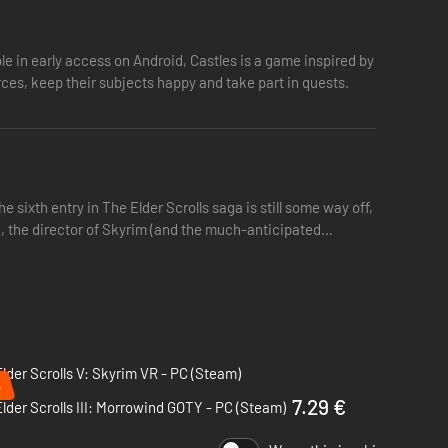
e in early access on Android, Castles is a game inspired by
rces, keep their subjects happy and take part in quests.
 sixth entry in The Elder Scrolls saga is still some way off,
d, the director of Skyrim (and the much-anticipated
lder Scrolls V: Skyrim VR - PC (Steam)
%
7.29 €
lder Scrolls III: Morrowind GOTY - PC (Steam)