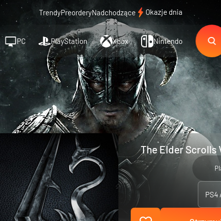
Okazje dnia
Trendy
Preordery
Nadchodzące
PC
PlayStation
Xbox
Nintendo
The Elder Scrolls 
Pl
PS4 