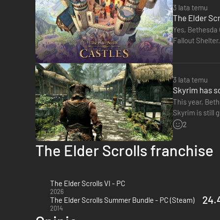
3 lata temu
The Elder Scr
Yes, Bethesda G
Fallout Shelter
3 lata temu
Skyrim has so
This year, Beth
Skyrim is still
Starfield), poi
2
The Elder Scrolls franchise
The Elder Scrolls VI - PC
2026
24.
The Elder Scrolls Summer Bundle - PC (Steam)
2014