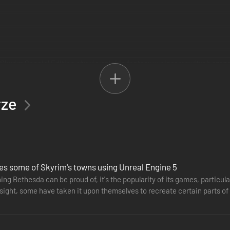
: Skyrim Special Edition ożywia epickie fantasy w niesamowitych szcz
erowana grafika i efekty, wolumetryczne oświetlenie, dynamiczna głębia
Game Studios na PC i konsole. Nowe zadania, miejsca, postacie, dialogi
rze
es some of Skyrim's towns using Unreal Engine 5
hing Bethesda can be proud of, it's the popularity of its games, particula
 sight, some have taken it upon themselves to recreate certain parts of