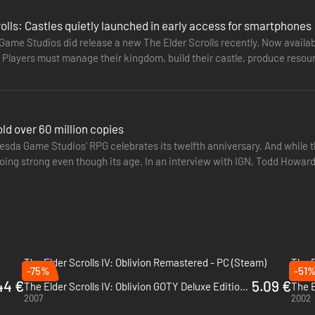
olls: Castles quietly launched in early access for smartphones
ame Studios did release a new The Elder Scrolls recently. Now availabl
. Players must manage their kingdom, build their castle, produce resou
ld over 60 million copies
esda Game Studios' RPG celebrates its twelfth anniversary. And while the
 going strong even though its age. In an interview with IGN, Todd Howar
nted…
The Elder Scrolls IV: Oblivion Remastered - PC (Steam)
The E
-75%
-51
2025
2018
44 €
5.09 €
The Elder Scrolls IV: Oblivion GOTY Deluxe Edition - PC (Steam)
The E
2007
2002