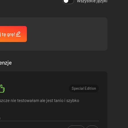
Wszystkie języki
 tę grę!
enzje
Special Edition
eszcze nie testowałam ale jest tanio i szybko
e