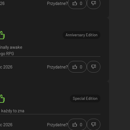
026
Przydatne?
0
Anniversary Edition
finally awake
ego RPG
ec 2026
Przydatne?
0
Special Edition
, każdy to zna
ec 2026
Przydatne?
0