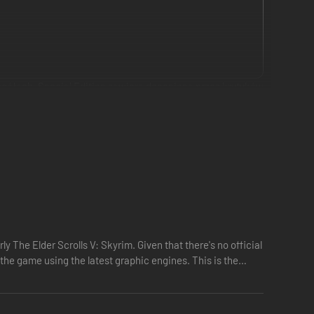
egółach. Special Edition zawiera docenioną przez krytyków
 ostrości, odbicia przestrzeni i nie tylko.
, pancerze, uzbrojenie i nie tylko – z Dziełami nie ma
rly The Elder Scrolls V: Skyrim. Given that there's no official
 the game using the latest graphic engines. This is the