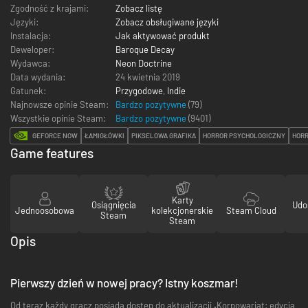
Zgodność z krajami:
Zobacz listę
Języki:
Zobacz obsługiwane języki
Instalacja:
Jak aktywować produkt
Deweloper:
Baroque Decay
Wydawca:
Neon Doctrine
Data wydania:
24 kwietnia 2019
Gatunek:
Przygodowe
,
Indie
Najnowsze opinie Steam:
Bardzo pozytywne
(79)
Wszystkie opinie Steam:
Bardzo pozytywne
(
9401
)
GEFORCE NOW
ŁAMIGŁÓWKI
PIKSELOWA GRAFIKA
HORROR PSYCHOLOGICZNY
HOR
Game features
Karty
Osiągnięcia
Udo
Jednoosobowa
kolekcjonerskie
Steam Cloud
Steam
Steam
Opis
Pierwszy dzień w nowej pracy? Istny koszmar!
Od teraz każdy gracz posiada dostęp do aktualizacji „Korpowariat: edycja