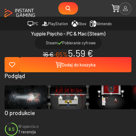
PC
PlayStation
Xbox
Nintendo
Yuppie Psycho - PC & Mac (Steam)
Steam
Pobieranie cyfrowe
5.59 €
16 €
-65%
Dodaj do koszyka
Podgląd
O produkcie
W oparciu o
8.5
7 recenzja