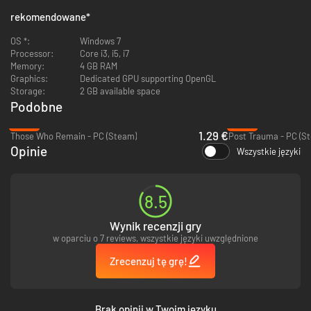
pracuje i co czai się na poszczególnych piętrach Sintracorpu.
rekomendowane
*
Opanujesz protokół biurowy: Naucz się, kiedy można plotkować,
kiedy trzeba pracować, a kiedy kulić się z przerażenia przed istotami
OS *:
Windows 7
nie z tego świata.
Processor:
Core i3, i5, i7
Zaangażujesz się w obrady biurowego stołu: Przyjrzyj się swoim
Memory:
4 GB RAM
współpracownikom, by odkryć ich podłe, krwiożercze tajemnice.
Graphics:
Dedicated GPU supporting OpenGL
Rozważysz swój pięcioletni cel: Tylko ty zadecydujesz o tym, jak
Storage:
2 GB available space
zakończy się ta historia, zatem podejmuj rozsądne wybory!
Podobne
Ocenisz BHP biura: Użyj różnych metod, by oświetlić swą drogę i
ujawnić, co czyha w ciemnościach.
-94%
-53%
Przeprowadzisz ścisłą samoocenę: Odnajduj wskazówki, rozwiązuj
1.29 €
Those Who Remain - PC (Steam)
Post Trauma - PC (S
zagadki, odkrywaj nowe ścieżki – wszystko to nie dając się złapać
Opinie
Wszystkie języki
Wiedźmie!
Spolszczenie autorstwa Studia Kiełkun. By wgłębić się bardziej w świat
gry, pobierz dodatek do polskiej wersji, zawierający przetłumaczone
8.5
grafiki, klipy wideo, dubbing oraz cover piosenki.
Wynik recenzji gry
w oparciu o 7 reviews, wszystkie języki uwzględnione
Ścieżka dźwiękowa Korpowariata stworzona przez Michaela „Garoada”
Zrecenzuj tę grę!
(kompozytora gry VA-11 Hall-A) jest dostępna do zakupu na serwisie
Bandcamp!
Brak opinii w Twoim języku