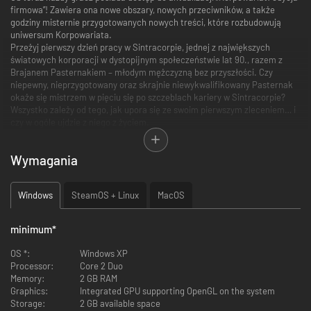
firmowa”! Zawiera ona nowe obszary, nowych przeciwników, a także
godziny misternie przygotowanych nowych treści, które rozbudowują
uniwersum Korpowariata.
Przeżyj pierwszy dzień pracy w Sintracorpie, jednej z największych
światowych korporacji w dystopijnym społeczeństwie lat 90., razem z
Brajanem Pasternakiem – młodym mężczyzną bez przyszłości. Czy
niepewny, nieprzygotowany oraz skrajnie niewykwalifikowany Pasternak
okaże się mistrzem w pięciu się po szczeblach kariery w Sintracorpie?
Wszystko zależy od tego, jak upora się ze swoim pierwszym zleceniem… i
czy w ogóle ujdzie z niego z życiem.
Wymagania
Podczas swojego nietypowego szkolenia Pasternak odkrywa, na czym
faktycznie opiera się jego nowa praca. Będzie polować na „wiedźmę”,
której moce zapewniły korporacji sukces, a która teraz powróciła, by
Windows
SteamOS + Linux
MacOS
udręczać kadrę. Na swej drodze Brajan napotka gamę dziwacznych
postaci, wyrwie się ze szponów straszliwych stworzeń, a także odkryje
minimum
*
skrywaną mroczną przeszłość Sintracorpu.
OS *:
Windows XP
Processor:
Core 2 Duo
Podczas pobytu w Sintracorpie razem z Brajanem:
Memory:
2 GB RAM
Graphics:
Integrated GPU supporting OpenGL on the system
Poznasz swoje miejsce pracy: Za pomocą windy odkrywaj, kto
Storage:
2 GB available space