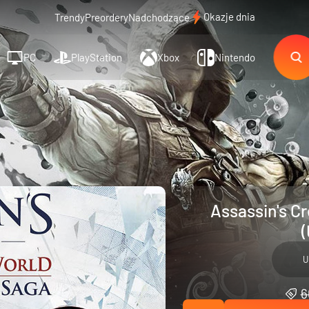
Okazje dnia
Trendy
Preordery
Nadchodzące
PC
PlayStation
Xbox
Nintendo
Assassin's C
(
U
6