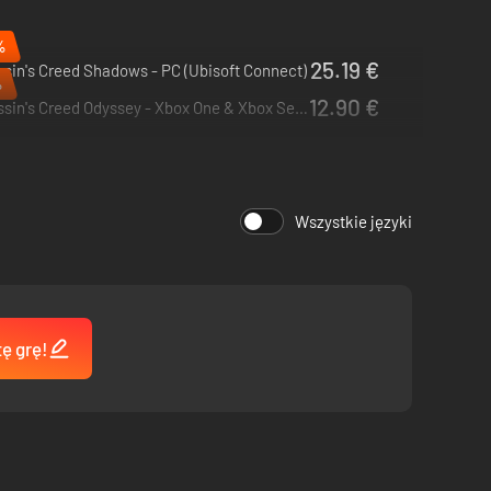
%
25.19 €
sin's Creed Shadows - PC (Ubisoft Connect)
%
12.90 €
Assassin's Creed Odyssey - Xbox One & Xbox Series X|S
Wszystkie języki
tę grę!