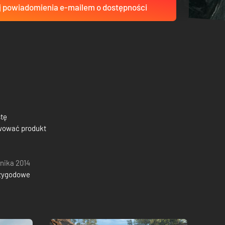
 powiadomienia e-mailem o dostępności
stę
wować produkt
rnika 2014
zygodowe