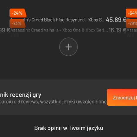
-24%
-64
45.89 €
Assassin's Creed Black Flag Resynced - Xbox Series X|S
Assas
-73%
-79
2026
2025
99 €
16.19 €
Assassin’s Creed Valhalla - Xbox One & Xbox Series X|S
2020
2018
ik recenzji gry
Zrecenzuj 
parciu o 6 reviews, wszystkie języki uwzględnione
Brak opinii w Twoim języku