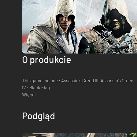
O produkcie
This game include : Assassin's Creed III, Assassin's Creed 
IV : Black Flag.
Więcej
Podgląd