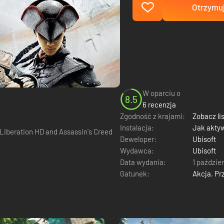
Otrzymuj
W oparciu o
8.5
6 recenzja
Zgodność z krajami:
Zobacz li
Instalacja:
Jak akty
: Liberation HD and Assassin's Creed
Deweloper:
Ubisoft
Wydawca:
Ubisoft
Data wydania:
1 paździe
Gatunek:
Akcja
,
Pr