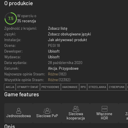
O produkcie
W oparciu o
7.5
35 recenzja
Zgodność z krajami:
Zobacz listę
Języki:
Zobacz obsługiwane języki
Instalacja:
Jak aktywować produkt
Ocena:
PEGI 18
Deweloper:
Ubisoft
Wydawca:
Ubisoft
Data wydania:
28 października 2020
Gatunek:
Akcja
,
Przygodowe
Najnowsze opinie Steam:
Różne
(182)
Wszystkie opinie Steam:
Różne
(
12392
)
AKCJA
OTWARTY ŚWIAT
PRZYGODOWE
HAKOWANIE
RPG
STRZELANKA
CYBERPUNK
Game features
Sieciowa
Włączone
Z
Jednoosobowa
Sieciowe PvP
kooperacja
HDR
a
Opis