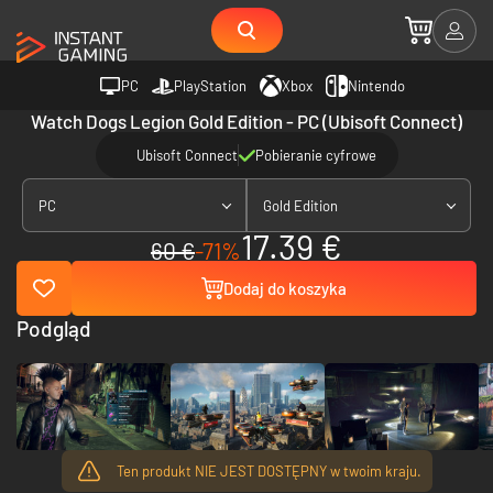
PC
PlayStation
Xbox
Nintendo
Watch Dogs Legion Gold Edition - PC (Ubisoft Connect)
Ubisoft Connect
Pobieranie cyfrowe
PC
Gold Edition
17.39 €
60 €
-71%
Dodaj do koszyka
Podgląd
Ten produkt NIE JEST DOSTĘPNY w twoim kraju.