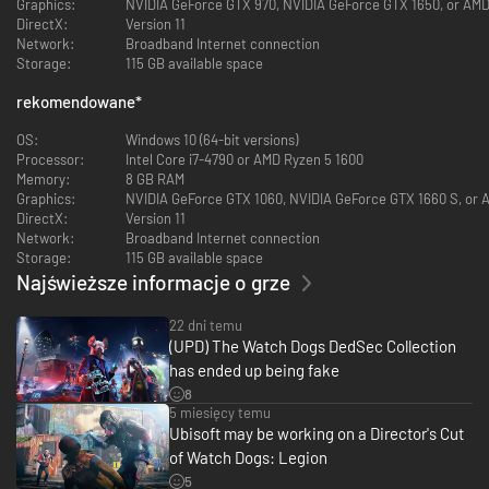
Graphics:
NVIDIA GeForce GTX 970, NVIDIA GeForce GTX 1650, or AM
DirectX:
Version 11
Network:
Broadband Internet connection
Storage:
115 GB available space
rekomendowane
*
OS:
Windows 10 (64-bit versions)
Processor:
Intel Core i7-4790 or AMD Ryzen 5 1600
Memory:
8 GB RAM
Graphics:
NVIDIA GeForce GTX 1060, NVIDIA GeForce GTX 1660 S, or
DirectX:
Version 11
Network:
Broadband Internet connection
Storage:
115 GB available space
Najświeższe informacje o grze
22 dni temu
(UPD) The Watch Dogs DedSec Collection
has ended up being fake
8
5 miesięcy temu
Ubisoft may be working on a Director's Cut
of Watch Dogs: Legion
5