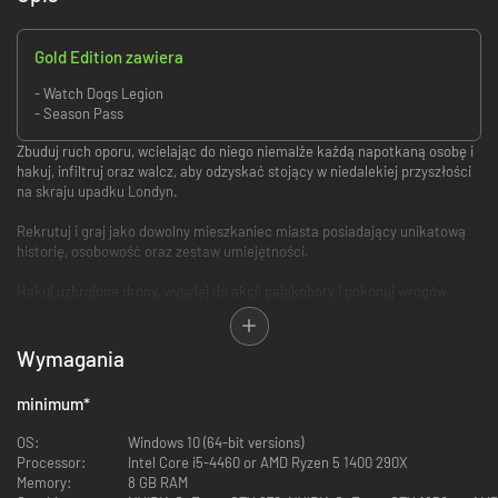
Gold Edition zawiera
- Watch Dogs Legion
- Season Pass
Zbuduj ruch oporu, wcielając do niego niemalże każdą napotkaną osobę i
hakuj, infiltruj oraz walcz, aby odzyskać stojący w niedalekiej przyszłości
na skraju upadku Londyn.
Rekrutuj i graj jako dowolny mieszkaniec miasta posiadający unikatową
historię, osobowość oraz zestaw umiejętności.
Hakuj uzbrojone drony, wysyłaj do akcji pająkoboty i pokonuj wrogów
dzięki maskowaniu przy użyciu rozszerzonej rzeczywistości.
Odkrywaj ogromny świat londyńskiej miejskiej dżungli pełen słynnych
Wymagania
zabytków i ciekawych rozrywek dodatkowych.
minimum
*
Zabierz swoich rekrutów do sieci i połącz siły ze znajomymi podczas
nowych misji w trybie współpracy dzięki darmowej aktualizacji
OS:
Windows 10 (64-bit versions)
popremierowej.
Processor:
Intel Core i5-4460 or AMD Ryzen 5 1400 290X
Memory:
8 GB RAM