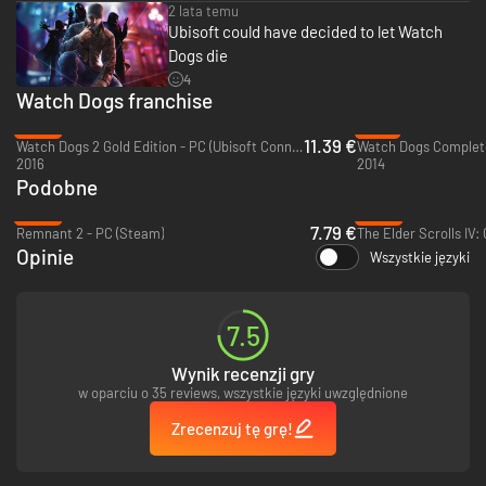
2 lata temu
Ubisoft could have decided to let Watch
Dogs die
4
Watch Dogs franchise
-86%
-81%
11.39 €
Watch Dogs 2 Gold Edition - PC (Ubisoft Connect)
2016
2014
Podobne
-84%
-48%
7.79 €
Remnant 2 - PC (Steam)
Opinie
Wszystkie języki
7.5
Wynik recenzji gry
w oparciu o 35 reviews, wszystkie języki uwzględnione
Zrecenzuj tę grę!