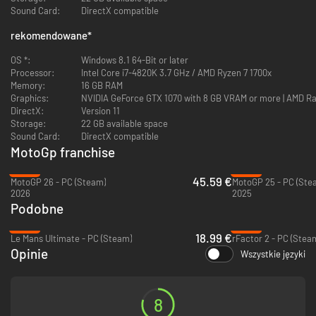
Sound Card:
DirectX compatible
rekomendowane
*
OS *:
Windows 8.1 64-Bit or later
Processor:
Intel Core i7-4820K 3.7 GHz / AMD Ryzen 7 1700x
Memory:
16 GB RAM
Graphics:
NVIDIA GeForce GTX 1070 with 8 GB VRAM or more | AMD R
DirectX:
Version 11
Storage:
22 GB available space
Sound Card:
DirectX compatible
MotoGp franchise
-24%
-32%
45.59 €
MotoGP 26 - PC (Steam)
MotoGP 25 - PC (Ste
2026
2025
Podobne
-53%
-92%
18.99 €
Le Mans Ultimate - PC (Steam)
rFactor 2 - PC (Stea
Opinie
Wszystkie języki
8