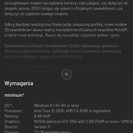
szczegółowym trybem zarządzania karierą i zdecydujesz, czy dołączyć do
zespołu sezonu 2020 i ścigać się razem z oficjalnymi zawodnikami, czy
dołączyć do zupełnie nowego zespołu.
Odkryj bardziej realistyczną fizykę jazdy, ulepszoną grafikę, nowe modele
3D zawodników i skany twarzy menedżerów oficjalnych zespołów MotoGP,
a także nowe animacje. Naucz się zarządzać zużyciem paliwa i opon.
Spersonalizuj motocykl i kombinezon! Znajdź najlepszego sponsora i
dostosuj wygląd motocykla, wybierając kolory i materiały. Skoordynuj
wszystkie działania i wygrywaj w wielkim stylu!
Ścigaj się z legendami! Nowe wydarzenia z historii MotoGP i nowy tryb
rozgrywki czekają! Przeżyj to jeszcze raz.
Wymagania
Rzucaj wyzwania znajomym, twórz własne wydarzenia i zostań
dyrektorem wyścigów w zupełnie nowym trybie dla wielu graczy
obsługiwanym na dedykowanych serwerach!
minimum
*
OS *:
Windows 8.1 64-Bit or later
Processor:
Intel Core i5-2500, AMD FX-8100 or equivalent
Memory:
8 GB RAM
Graphics:
NVIDIA GeForce GTX 1050 with 2 GB VRAM or more / AMD 
DirectX:
Version 11
Storage:
22 GB available space