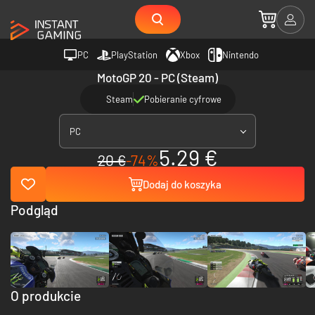
PC
PlayStation
Xbox
Nintendo
MotoGP 20 - PC (Steam)
Steam
Pobieranie cyfrowe
PC
5.29 €
20 €
-74%
Dodaj do koszyka
Podgląd
O produkcie