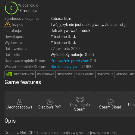
W oparciu o
8
18 recenzja
Zgodność z krajami:
Zobacz listę
Języki:
Twój język nie jest obsługiwany. Zobacz listę
Instalacja:
Jak aktywować produkt
Deweloper:
Milestone S.r.l.
Wydawca:
Milestone S.r.l.
Data wydania:
22 kwietnia 2020
Gatunek:
Wyścigi
,
Symulacje
,
Sport
Najnowsze opinie Steam:
Przeważnie pozytywne
(10)
Wszystkie opinie Steam:
Bardzo pozytywne
(
3168
)
GEFORCE NOW
WYŚCIGOWE
SPORTOWE
SYMULATORY
MOTOCYKLE
JEDNOŚLADY
Game features
Osiągnięcia
Udo
Jednoosobowa
Sieciowe PvP
Steam Cloud
Steam
Opis
Grając w MotoGP20, poczujesz emocje związane z jeszcze bardziej