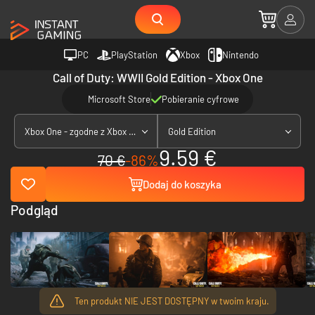
PC
PlayStation
Xbox
Nintendo
Call of Duty: WWII Gold Edition - Xbox One
Microsoft Store
Pobieranie cyfrowe
Xbox One - zgodne z Xbox Series X|S
Gold Edition
9.59 €
70 €
-86%
Dodaj do koszyka
Podgląd
Ten produkt NIE JEST DOSTĘPNY w twoim kraju.