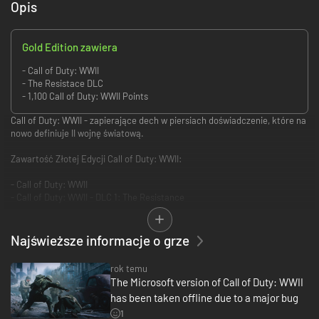
Opis
Gold Edition zawiera
- Call of Duty: WWII
- The Resistace DLC
- 1,100 Call of Duty: WWII Points
Call of Duty: WWII - zapierające dech w piersiach doświadczenie, które na
nowo definiuje II wojnę światową.
Zawartość Złotej Edycji Call of Duty: WWII:
- Call of Duty: WWII
- Call of Duty: WWII - DLC 1: The Resistance
Wyląduj w Normandii i walcz w całej Europie na słynnych polach
bitewnych największej wojny w historii. Weź udział w klasycznych
Najświeższe informacje o grze
starciach znanych z serii Call of Duty, poczuj więź z towarzyszami broni i
poznaj brutalne oblicze wojny z tyranią światowego mocarstwa.
rok temu
The Microsoft version of Call of Duty: WWII
Call of Duty: WWII zapewnia niesamowite wrażenia z II wojny światowej w
has been taken offline due to a major bug
trzech oddzielnych trybach: kampanii, trybie Wieloosobowym oraz trybie
kooperacji.
1