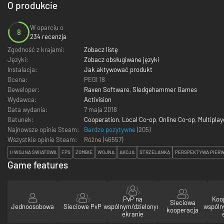
O produkcie
W oparciu o
8
234 recenzja
Zgodność z krajami:
Zobacz listę
Języki:
Zobacz obsługiwane języki
Instalacja:
Jak aktywować produkt
Ocena:
PEGI 18
Deweloper:
Raven Software
,
Sledgehammer Games
Wydawca:
Activision
Data wydania:
7 maja 2018
Gatunek:
Cooperation
,
Local Co-op
,
Online Co-op
,
Multiplay
Najnowsze opinie Steam:
Bardzo pozytywne
(205)
Wszystkie opinie Steam:
Różne
(
46557
)
II WOJNA ŚWIATOWA
FPS
ZOMBIE
WOJNA
AKCJA
STRZELANKA
PERSPEKTYWA PIER
Game features
PvP na
Koo
Sieciowa
Jednoosobowa
Sieciowe PvP
wspólnym/dzielonym
wspóln
kooperacja
ekranie