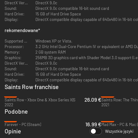
DirectX Version:
DirectX 9.0c
Sound:
DirectX 9.0c compatible 16-bit sound card
Hard Drive:
15 GB of Hard Drive Space
Display:
DirectX compatible display capable of 640x480 in 16-bit co
rekomendowane
*
Supported OS:
Windows XP or Vista.
Processor:
3.2 GHz Intel Dual-Core Pentium IV or equivalent or AMD D
Memory:
2 GB system RAM
Graphics:
256MB 3D graphics card with Shader Model 3.0 support (i.e.
DirectX Version:
DirectX 9.0c
Sound:
DirectX 9.0c compatible 16-bit sound card
Hard Drive:
15 GB of Hard Drive Space
Display:
DirectX compatible display capable of 640x480 in 16-bit co
Saints Row franchise
-13%
-92%
26.09 €
Saints Row - Xbox One & Xbox Series X|S
2022
2021
Podobne
-15%
-89%
16.99 €
Farever - PC (Steam)
Mad Max - PC & Mac 
Opinie
Wszystkie języki