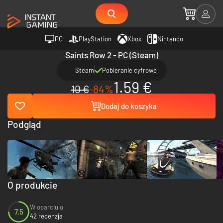
PC
PlayStation
Xbox
Nintendo
Saints Row 2 - PC (Steam)
Steam
Pobieranie cyfrowe
1.59 €
10 €
-84%
Dodaj do koszyka
Podgląd
O produkcie
W oparciu o
7.5
42 recenzja