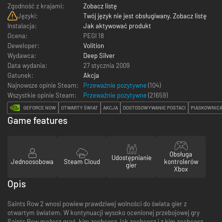
Zgodność z krajami:
Zobacz listę
Języki:
Twój język nie jest obsługiwany. Zobacz listę
Instalacja:
Jak aktywować produkt
Ocena:
PEGI 18
Deweloper:
Volition
Wydawca:
Deep Silver
Data wydania:
27 stycznia 2009
Gatunek:
Akcja
Najnowsze opinie Steam:
Przeważnie pozytywne
(104)
Wszystkie opinie Steam:
Przeważnie pozytywne
(
21659
)
GEFORCE NOW
OTWARTY ŚWIAT
AKCJA
DOSTOSOWYWANIE POSTACI
PIASKOWNIC
Game features
Obsługa
Udostępnianie
Jednoosobowa
Steam Cloud
kontrolerów
gier
Xbox
Opis
Saints Row 2 wnosi powiew prawdziwej wolności do świata gier z
otwartym światem. W kontynuacji wysoko ocenionej przebojowej gry
Saints Row możesz grać, kim zechcesz, jak zechcesz i z kim zechcesz.