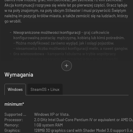
Akcja kontynuacji rozgrywa się wiele lat po pierwszej części. Gracz ląduje
w na poły znajomym, na poły obcym Stilwater i musi przywrócić Świętym
należną im pozycję królów miasta, a także zemścić się na ludziach, którzy
go wrobili.
Nieograniczone możliwości konfiguracji
- graj całkowicie
konfigurowalną postacią: mężczyzną, kobietą lub kimś pośrednim.
- Można modyfikować zarówno wygląd, jak i osiągi pojazdów.
- niesamowita liczba możliwości konfiguracji melin, a nawet gangów.
Gra wieloosobowa
- kampania fabularna w trybie współpracy
zapewnia idealną integrację (na przykład jeden gracz prowadzi
samochód, a drugi się ostrzeliwuje).
- tryb rywalizacji wyznacza nowe granice stopienia się graczy ze
Wymagania
światem Stillwater, zamieszkany przez osoby postronne, policję i
konkurencyjne gangi.
Mordercza walka i niesamowite pojazdy
- samoloty, śmigłowce,
Windows
SteamOS + Linux
motocykle, łodzie i samochody - wszystko to można prowadzić lub
wykorzystać jako broń. Nowe możliwości walki pieszej obejmują
starcie wręcz, dokładne celowanie i ludzkie tarcze.
minimum
*
Swoboda eksploracji
- więcej misji, czynności, rozrywek, wyścigów,
broni, pojazdów, melin, dzielnic miasta i wnętrz. Ponad 40 misji
Supported OS:
Windows XP or Vista.
głównego wątku plus dodatkowe misje premiowe, rozgrywające się
Processor:
2.0 GHz Intel Dual-Core Pentium IV or equivalent or AMD D
w rozbudowanym Stilwater, o ponad połowę większym niż dawniej.
Memory:
1 GB system RAM
Graphics:
128MB 3D graphics card with Shader Model 3.0 support (i.e.