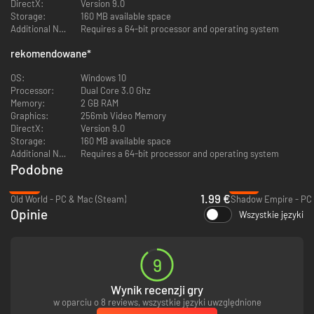
DirectX:
Version 9.0
Storage:
160 MB available space
Czy staniesz na czele Xin-Xi – skrytych, ale i awanturniczych
Additional Notes:
Requires a 64-bit processor and operating system
tradycjonalistów, którzy ponad wszystko lękają się zmiany oraz obcych?
Może skuszą cię Hoodrickowie – znani z doskonałych wypieków miłośnicy
rekomendowane
*
łucznictwa, natury i grzybów? A może pokierujesz poczynaniami
Bardurów, którzy uwielbiają przesiadywać w tawernie, sącząc Ullefurgh –
OS:
Windows 10
wyborny trunek warzony na bazie sosnowych igieł i sadła królika? Aż
Processor:
Dual Core 3.0 Ghz
ślinka cieknie!
Memory:
2 GB RAM
Przede wszystkim pamiętaj, by wystrzegać się Vengirów! To wojownicy
Graphics:
256mb Video Memory
dosiadający fioletowych świniorożców, którzy w przerwach pomiędzy
DirectX:
Version 9.0
plądrowaniem ostrzą swe miecze i wyczekują kolejnych podbojów na
Storage:
160 MB available space
spowitym mgłą Cmentarzysku Kithkga. Uwierz nam, że nie chcesz im
Additional Notes:
Requires a 64-bit processor and operating system
podpaść!
Podobne
-95%
-79%
1.99 €
Old World - PC & Mac (Steam)
Shadow Empire - PC 
Opinie
Wszystkie języki
9
Wynik recenzji gry
w oparciu o 8 reviews, wszystkie języki uwzględnione