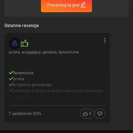
Zrecenzuj tę grę!
Ostatnie recenzje
prosta, wciągająca, genialna, dynamiczna
dynamiczna
prosta
przyjemny gamedesign
późniejszy etap gry na dużej mapie przypomina wojnę
pozycyjną
7. październik 2024
0