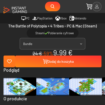
PC
PlayStation
Xbox
Nintendo
The Battle of Polytopia + 4 Tribes - PC & Mac (Steam)
Steam
Pobieranie cyfrowe
Bundle
9.99 €
24 €
-59%
Dodaj do koszyka
Podgląd
O produkcie