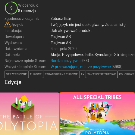
W oparciu o
9
8 recenzja
Zgodność z krajami:
Zobacz listę
Języki:
Twój język nie jest obsługiwany. Zobacz listę
Instalacja:
Jak aktywować produkt
Deweloper:
Midjiwan AB
Wydawca:
Midjiwan AB
Data wydania:
3 sierpnia 2020
Gatunek:
Akcja
,
Przygodowe
,
Indie
,
Symulacje
,
Strategiczn
Najnowsze opinie Steam:
Bardzo pozytywne
(56)
Wszystkie opinie Steam:
W przeważającej mierze pozytywne
(
5968
)
STRATEGICZNE
TUROWE
STRATEGICZNE TUROWE
4X
TAKTYCZNE TUROWE
KOLOROWE
Edycje