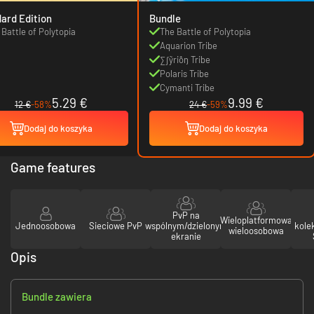
ard Edition
Bundle
 Battle of Polytopia
The Battle of Polytopia
Aquarion Tribe
∑∫ỹriȱŋ Tribe
Polaris Tribe
Cymanti Tribe
5.29 €
9.99 €
12 €
-58%
24 €
-59%
Dodaj do koszyka
Dodaj do koszyka
Game features
PvP na
Wieloplatformowa
Jednoosobowa
Sieciowe PvP
wspólnym/dzielonym
kole
wieloosobowa
ekranie
Opis
Bundle zawiera