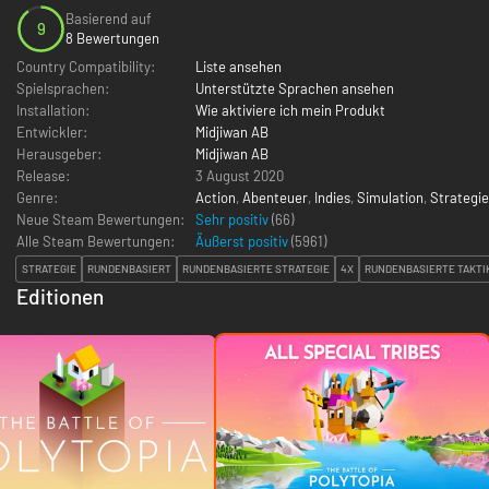
Basierend auf
9
8 Bewertungen
Country Compatibility:
Liste ansehen
Spielsprachen:
Unterstützte Sprachen ansehen
Installation:
Wie aktiviere ich mein Produkt
Entwickler:
Midjiwan AB
Herausgeber:
Midjiwan AB
Release:
3 August 2020
Genre:
Action
,
Abenteuer
,
Indies
,
Simulation
,
Strategie
Neue Steam Bewertungen:
Sehr positiv
(66)
Alle Steam Bewertungen:
Äußerst positiv
(
5961
)
STRATEGIE
RUNDENBASIERT
RUNDENBASIERTE STRATEGIE
4X
RUNDENBASIERTE TAKTI
Editionen