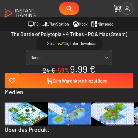
PC
PlayStation
Xbox
Nintendo
The Battle of Polytopia + 4 Tribes - PC & Mac (Steam)
Steam
Digitaler Download
Bundle
9.99 €
24 €
-59%
Zum Warenkorb hinzufügen
Medien
Über das Produkt