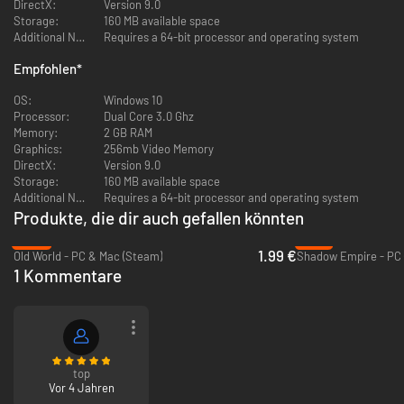
DirectX:
Version 9.0
Stämme lebt woanders auf dem Quadrat hat ganz eigene Merkmale,
Storage:
160 MB available space
Stärken und Schwächen. Als Spieler schlüpfst du in die Rolle des
Additional Notes:
Requires a 64-bit processor and operating system
Anführers eines dieser Stämme und versuchst im Wettkampf mit
anderen Stämmen deine Zivilisation aufzubauen.
Empfohlen
*
OS:
Windows 10
Processor:
Dual Core 3.0 Ghz
Memory:
2 GB RAM
Graphics:
256mb Video Memory
DirectX:
Version 9.0
Wählst du die Xin-Xi, die reservierten und zugleich abenteuerlustigen
Storage:
160 MB available space
Traditionalisten, die Veränderungen und Fremde nicht mögen? Vielleicht
Additional Notes:
Requires a 64-bit processor and operating system
ja die Hoodrick, die Bogenschießen, die Natur sowie Pilze lieben und für
Produkte, die dir auch gefallen könnten
ihre Backkunst berühmt sind! Oder die Bardur, deren Lieblingsort die
Taverne um die Ecke ist, wo sie ihr Lieblingsgetränk Ullefurgh genießen:
-95%
-79%
ein köstlicher Mix aus Tannennadeln, heißem Wasser und Kaninchenfett.
1.99 €
Old World - PC & Mac (Steam)
Shadow Empire - PC 
Leeeecker!
1 Kommentare
Doch nimm dich vor den Vengir in Acht: Diese Krieger reiten lila
Nashornschweine und lieben es zwischen ihren Raubzügen ihre
Schwerter zu schärfen und auf dem Kithkga-Friedhof Urlaub zu machen.
Mit denen will man es sich wirklich nicht verscherzen.
top
Vor 4 Jahren