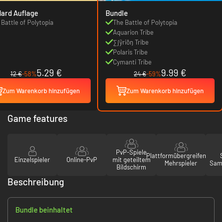
ard Auflage
Bundle
 Battle of Polytopia
The Battle of Polytopia
Aquarion Tribe
∑∫ỹriȱŋ Tribe
Polaris Tribe
Cymanti Tribe
5.29 €
9.99 €
12 €
-58%
24 €
-59%
Zum Warenkorb hinzufügen
Zum Warenkorb hinzufügen
Game features
PvP-Spiele
Plattformübergreifender
Einzelspieler
Online-PvP
mit geteiltem
Mehrspieler
Sam
Bildschirm
Beschreibung
Bundle beinhaltet