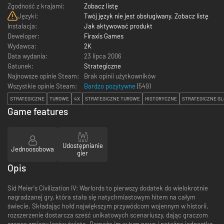
Zgodność z krajami:
Zobacz listę
Języki:
Twój język nie jest obsługiwany. Zobacz listę
Instalacja:
Jak aktywować produkt
Deweloper:
Firaxis Games
Wydawca:
2K
Data wydania:
23 lipca 2006
Gatunek:
Strategiczne
Najnowsze opinie Steam:
Brak opinii użytkowników
Wszystkie opinie Steam:
Bardzo pozytywne
(
549
)
STRATEGICZNE
TUROWE
4X
STRATEGICZNE TUROWE
HISTORYCZNE
STRATEGICZNE G
Game features
Udostępnianie
Jednoosobowa
gier
Opis
Sid Meier's Civilization IV: Warlords to pierwszy dodatek do wielokrotnie
nagradzanej gry, która stała się natychmiastowym hitem na całym
świecie. Składając hołd największym przywódcom wojennym w historii,
rozszerzenie dostarcza sześć unikatowych scenariuszy, dając graczom
szansę zmiany losów świata. Pomoże im w tym nowa i potężna jednostka