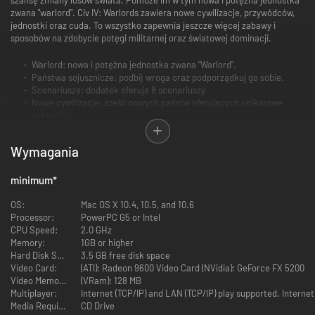
zwana "warlord". Civ IV: Warlords zawiera nowe cywilizacje, przywódców,
jednostki oraz cuda. To wszystko zapewnia jeszcze więcej zabawy i
sposobów na zdobycie potęgi militarnej oraz światowej dominacji.
Warlord: nowa i potężna jednostka zwana "Warlord".
Państwa sojusznicze: podbij wroga oraz podporządkuj go sobie.
Scenariusze: dodatek oferuje 8 scenariuszy
Nowe cywilizacje: sześć nowych państw oferujących unikatowe
jednostki.
Przywódcy : 10 nowych przywódców dla nowych oraz
dotychczasowych cywilizacji.
Wymagania
Cechy przywódców: dwie nowe cechy przywódcze.
Nowe cuda: trzy nowe cuda.
Unikatowe budynki: każda cywilizacja posiada nowe budynki oraz
minimum
*
nowe jednostki.
Nowe jednostki, zasoby oraz ulepszenia: podczas gry poznasz wiele
OS:
Mac OS X 10.4, 10.5, and 10.6
nowych przedmiotów.
Processor:
PowerPC G5 or Intel
Nowości systemowe rozszerzone możliwości pozwalające na więcej.
CPU Speed:
2.0 GHz
Łatki i ulepszenia: dodatek zawiera wszystkie dotychczasowe łatki
Memory:
1GB or higher
oraz rozszerzenia.
Hard Disk Space:
3.5 GB free disk space
Video Card:
(ATI): Radeon 9600 Video Card (NVidia): GeForce FX 5200
Video Memory:
(VRam): 128 MB
Multiplayer:
Internet (TCP/IP) and LAN (TCP/IP) play supported. Interne
Media Required:
CD Drive