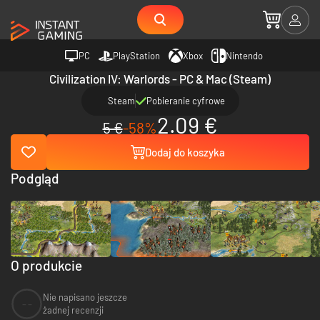
PC
PlayStation
Xbox
Nintendo
Civilization IV: Warlords - PC & Mac (Steam)
Steam
Pobieranie cyfrowe
2.09 €
5 €
-58%
Dodaj do koszyka
Podgląd
O produkcie
Nie napisano jeszcze
--
żadnej recenzji