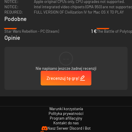
NOTICE:
Apple original CPU’s only, CPU upgrades not supported.
NOTICE:
Intel integrated video chipsets (GMA 950) are not support
REQUIRED:
FULL VERSION OF Civilization IV for Mac OS X TO PLAY
Podobne
-83%
-58%
1 €
Star Wars Rebellion - PC (Steam)
The Battle of Polyto
Opinie
--
Nie napisano jeszcze żadnej recenzji
Zrecenzuj tę grę!
Warunki korzystania
Polityka prywatności
Program afiliacyjny
Kontakt do nas
Nasz Serwer Discord i Bot