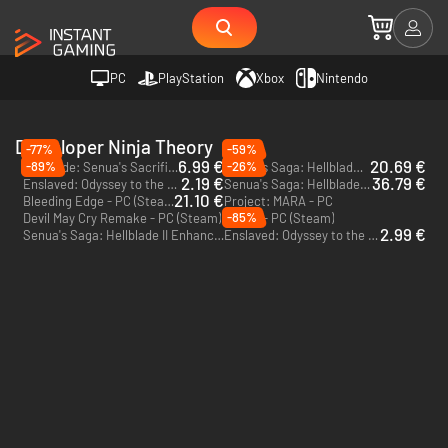
PC
PlayStation
Xbox
Nintendo
Deweloper Ninja Theory
-77%
-59%
6.99 €
20.69 €
-89%
-26%
Hellblade: Senua's Sacrifice - PC (Steam)
Senua's Saga: Hellblade II - PC (Steam)
2.19 €
36.79 €
Enslaved: Odyssey to the West Premium Edition - PC (Steam)
Senua's Saga: Hellblade II - PC & Xbox Series X|S (Microsoft Store)
21.10 €
Bleeding Edge - PC (Steam)
Project: MARA - PC
-85%
Devil May Cry Remake - PC (Steam)
Senua - PC (Steam)
2.99 €
Senua's Saga: Hellblade II Enhanced Edition - PS5
Enslaved: Odyssey to the West Premium Edition - PC (Steam) - US