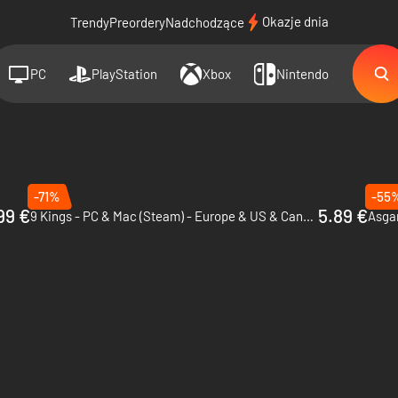
Okazje dnia
Trendy
Preordery
Nadchodzące
PC
PlayStation
Xbox
Nintendo
-71%
-55
99 €
5.89 €
9 Kings - PC & Mac (Steam) - Europe & US & Canada
Asgar