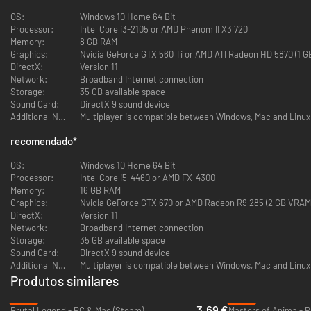
OS:
Windows 10 Home 64 Bit
Processor:
Intel Core i3-2105 or AMD Phenom II X3 720
Memory:
8 GB RAM
Graphics:
Nvidia GeForce GTX 560 Ti or AMD ATI Radeon HD 5870 (1 
DirectX:
Version 11
Network:
Broadband Internet connection
Storage:
35 GB available space
Sound Card:
DirectX 9 sound device
Additional Notes:
Multiplayer is compatible between Windows, Mac and Linux
recomendado
*
OS:
Windows 10 Home 64 Bit
Processor:
Intel Core i5-4460 or AMD FX-4300
Memory:
16 GB RAM
Graphics:
Nvidia GeForce GTX 670 or AMD Radeon R9 285 (2 GB VRAM
DirectX:
Version 11
Network:
Broadband Internet connection
Storage:
35 GB available space
Sound Card:
DirectX 9 sound device
Additional Notes:
Multiplayer is compatible between Windows, Mac and Linux
Produtos similares
-75%
-79%
3.69 €
Brutal Legend - PC & Mac (Steam)
Masters of Anima - P