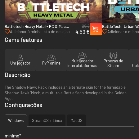
20 €
Battletech Heavy Metal - PC & Mac
BattleTech: Urban W
4.59 €
(Steam)
(Steam)
Adicionar à minha lista de desejos
Adicionar à minha 
Game features
Multijogador
Proezas do
Um jogador
PvP online
interplataformas
Steam
Col
Descrição
The Shadow Hawk Pack includes an alternate skin for the formidable
Shadow Hawk 'Mech, a multi-role BattleMech developed in the Golden
Age.
Configurações
Windows
SteamOS + Linux
MacOS
mínimo
*