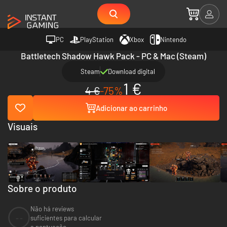
PC
PlayStation
Xbox
Nintendo
Battletech Shadow Hawk Pack - PC & Mac (Steam)
Steam
Download digital
1 €
4 €
-75%
Adicionar ao carrinho
Visuais
Sobre o produto
Não há reviews
--
suficientes para calcular
a pontuação