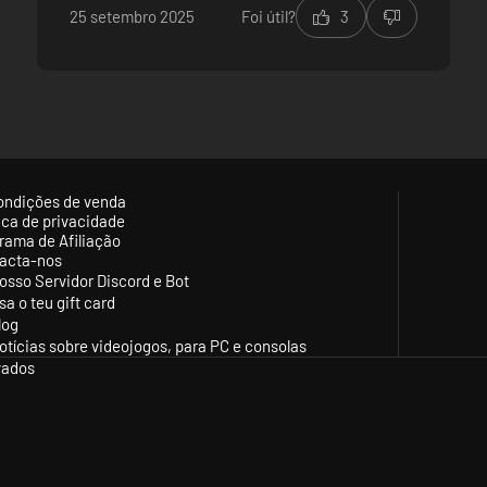
25 setembro 2025
Foi útil?
3
fale.
Gráficos muito bonitos
Imersivo
Realista
Performance precisa melhorar
IA com problemas de movimentação
Ainda tem muitas falhas na parte gráfica, como
sombras e vegetação
ondições de venda
tica de privacidade
rama de Afiliação
acta-nos
osso Servidor Discord e Bot
sa o teu gift card
riends as squadmates throughout a destabilized Vietnam. Complete Oper
log
ot and loot your way through immersive tropics against deadly AI enco
otícias sobre videojogos, para PC e consolas
vados