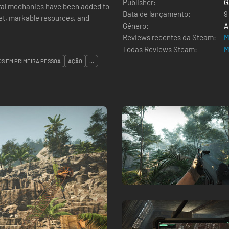
Publisher:
G
eral mechanics have been added to
Data de lançamento:
9
et, markable resources, and
Género:
A
Reviews recentes da Steam:
M
Todas Reviews Steam:
M
OS EM PRIMEIRA PESSOA
AÇÃO
...