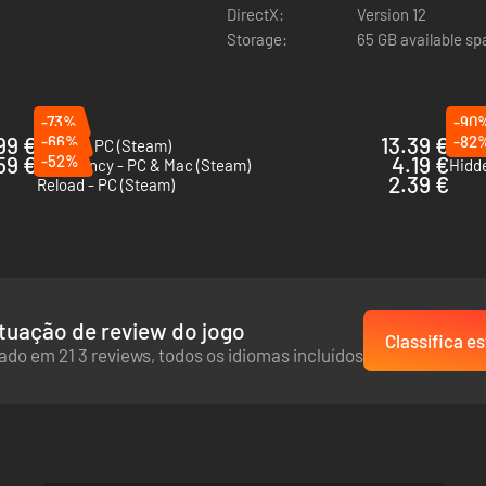
DirectX:
Version 12
Storage:
65 GB available s
-73%
-90
99 €
-66%
13.39 €
-82
Squad - PC (Steam)
Zero 
59 €
-52%
4.19 €
Insurgency - PC & Mac (Steam)
2.39 €
Reload - PC (Steam)
tuação de review do jogo
Classifica es
do em 21 3 reviews, todos os idiomas incluídos