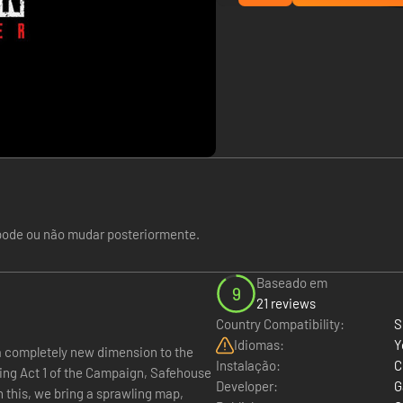
pode ou não mudar posteriormente.
Baseado em
9
21 reviews
Country Compatibility:
S
Idiomas:
Y
Instalação:
C
ing Act 1 of the Campaign, Safehouse
Developer:
G
 this, we bring a sprawling map,