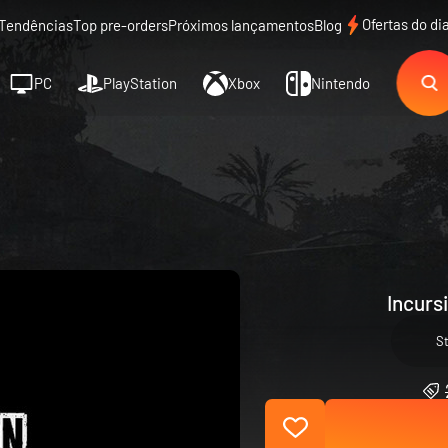
Ofertas do di
Tendências
Top pre-orders
Próximos lançamentos
Blog
PC
PlayStation
Xbox
Nintendo
Incurs
S