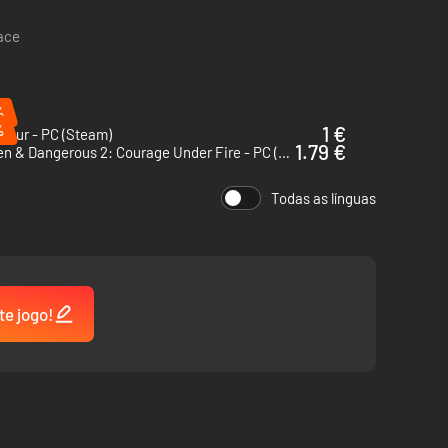
pace
%
%
1 €
Hour - PC (Steam)
1.79 €
Hidden & Dangerous 2: Courage Under Fire - PC (Steam)
Todas as línguas
te jogo!