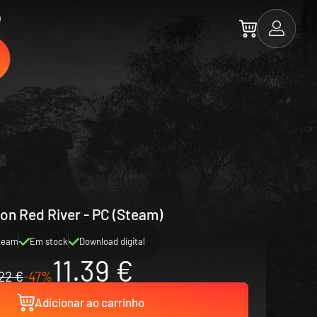
a
ion Red River - PC (Steam)
team
Em stock
Download digital
11.39 €
22 €
-47%
Adicionar ao carrinho