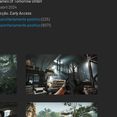
ames Of Tomorrow GmbH
 abril 2024
cção
,
Early Access
aioritariamente positivo
(225)
aioritariamente positivo
(
9071
)