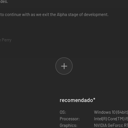
ades.
 to continue with as we exit the Alpha stage of development.
e Perry
recomendado
*
OS:
Windows 10 (64bit)
Processor:
Intel(R) Core(TM) 
Graphics:
NVIDIA GeForcc R