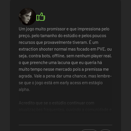
Um jogo muito promissor e que impressiona pelo
preço, pelo tamanho do estúdio e pelos poucos
recursos que provavelmente tiveram. É um
extraction shooter normal mas focado em PVE, ou
seja, contra bots, offline, sem nenhum player real,
o que preenche uma lacuna que eu queria há
muito tempo nesse mercado pois a premissa me
agrada. Vale a pena dar uma chance, mas lembre-
se que o jogo está em early acess em estágio
alpha.
Acredito que se o estúdio continuar com
atualizações frequentes, ouvindo a comunidade e
usando o feedback pra consertar os problemas, o
jogo vai ficar cada vez melhor, pois em alpha já tá
bom de jogar, no lançamento final então nem se