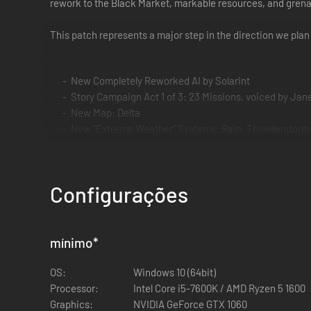
rework to the Black Market, markable resources, and gren
This patch represents a major step in the direction we plan
New Completely Reworked AI by Solarint
Story Campaign Act 1 of 3: 23 Missions, voiced by Jan
New Map: Delta
New “Extreme Weather” Systems: Rain, Thunderstorm
New In-Raid events & side quests
New Safehouse Upgrade system
New Boss: Monstera
Configurações
New Loose Loot
New In-Game VOIP System with realistic occlusion
New Faction: IGC (Iron Guard Corps)
New Voice Lines: IGC and VLF factions
mínimo
*
New Improved Lighting on all Maps
OS:
New Steam achievements
Windows 10 (64bit)
Processor:
New Resource system
Intel Core i5-7600K / AMD Ryzen 5 1600
Graphics:
New Repair system
NVIDIA GeForce GTX 1060