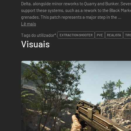
Delta, alongside minor reworks to Quarry and Bunker. Sev
support these systems, such as a rework to the Black Mark
grenades. This patch represents a major step in the ...
Lê mais
Tags do utilizador*:
EXTRACTION SHOOTER
PVE
REALISTA
TIR
Visuais