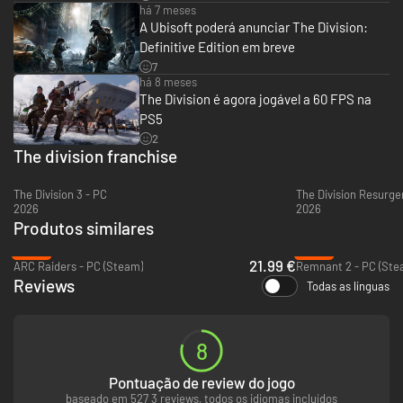
há 7 meses
Saqueie, fabrique e melhore armas e blindagem para criar o agente
A Ubisoft poderá anunciar The Division:
definitivo para o seu estilo de jogo.
Definitive Edition em breve
Mundo Aberto Envolvente
7
há 8 meses
The Division é agora jogável a 60 FPS na
PS5
2
The division franchise
The Division 3 - PC
The Division Resurge
2026
2026
Produtos similares
-45%
-84%
21.99 €
ARC Raiders - PC (Steam)
Remnant 2 - PC (Ste
Reviews
Todas as línguas
Clima dinâmico, ciclos de dia/noite e ambientes urbanos realistas criam
8
uma experiência envolvente de sobrevivência nas vizinhanças mais
icônicas da Manhattan pós-apocalíptica.
Pontuação de review do jogo
Solo ou Cooperativo
baseado em 527 3 reviews, todos os idiomas incluídos