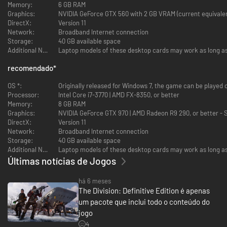
Memory:
6 GB RAM
Graphics:
NVIDIA GeForce GTX 560 with 2 GB VRAM (current equivalen
DirectX:
Version 11
Network:
Broadband Internet connection
Storage:
40 GB available space
Additional Notes:
Mobilize-se contra inimigos em tiroteios intensos com cobertura onde o
posicionamento inteligente e uso de utilidade vencem batalhas.
recomendado
*
Progressão Extensa de Equipamento
OS *:
Originally released for Windows 7, the game can be played
Processor:
Intel Core i7-3770 | AMD FX-8350, or better
Memory:
8 GB RAM
Graphics:
NVIDIA GeForce GTX 970 | AMD Radeon R9 290, or better - 
DirectX:
Version 11
Network:
Broadband Internet connection
Storage:
40 GB available space
Additional Notes:
Últimas notícias de Jogos
há 6 meses
The Division: Definitive Edition é apenas
um pacote que inclui todo o conteúdo do
jogo
4