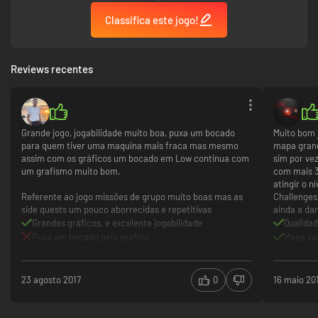
Classifica este jogo!
Reviews recentes
Grande jogo, jogabilidade muito boa, puxa um bocado
Muito bom 
para quem tiver uma maquina mais fraca mas mesmo
mapa grand
assim com os gráficos um bocado em Low continua com
sim por ve
um grafismo muito bom.
com mais 3
atingir o n
Referente ao jogo missões de grupo muito boas mas as
Challenges
side quests um pouco aborrecidas e repetitivas
ainda a da
Encare as missões da história solo ou online em equipe com até três
outros agentes para jogabilidade cooperativa fluida.
Grandes gráficos, e excelente jogabilidade
Qualidad
Puxa um bocado pela grafica
Mapa va
Cenário Avançado Robusto
Side quests repetitivas e chatas
Muito b
Grande 
Craft
23 agosto 2017
0
16 maio 20
Missões