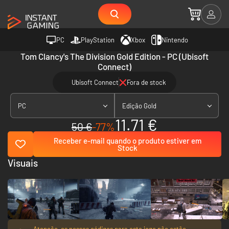
PC
PlayStation
Xbox
Nintendo
Tom Clancy's The Division Gold Edition - PC (Ubisoft
Connect)
Ubisoft Connect
Fora de stock
PC
Edição Gold
11.71 €
50 €
-77%
Receber e-mail quando o produto estiver em
Stock
Visuais
Atenção, os nossos códigos para este jogo não estão