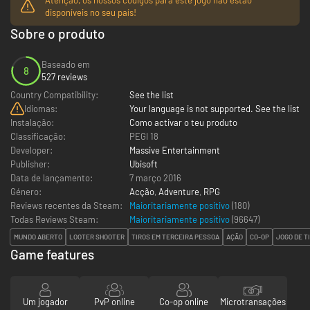
disponíveis no seu país!
Sobre o produto
Baseado em
8
527 reviews
Country Compatibility:
See the list
Idiomas:
Your language is not supported. See the list
Instalação:
Como activar o teu produto
Classificação:
PEGI 18
Developer:
Massive Entertainment
Publisher:
Ubisoft
Data de lançamento:
7 março 2016
Género:
Acção
,
Adventure
,
RPG
Reviews recentes da Steam:
Maioritariamente positivo
(180)
Todas Reviews Steam:
Maioritariamente positivo
(
96647
)
MUNDO ABERTO
LOOTER SHOOTER
TIROS EM TERCEIRA PESSOA
AÇÃO
CO-OP
JOGO DE T
Game features
Um jogador
PvP online
Co-op online
Microtransações