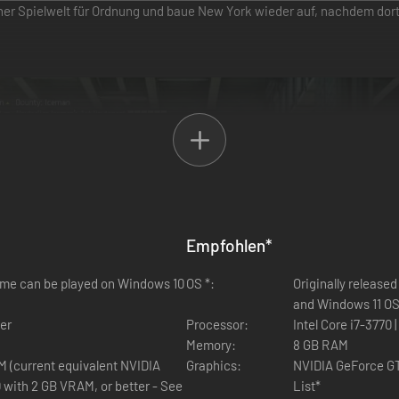
ner Spielwelt für Ordnung und baue New York wieder auf, nachdem dort
Empfohlen
*
game can be played on Windows 10
OS *:
Originally release
and Windows 11 O
ter
Processor:
Intel Core i7-3770 
Memory:
8 GB RAM
 (current equivalent NVIDIA
Graphics:
NVIDIA GeForce GT
with 2 GB VRAM, or better - See
List*