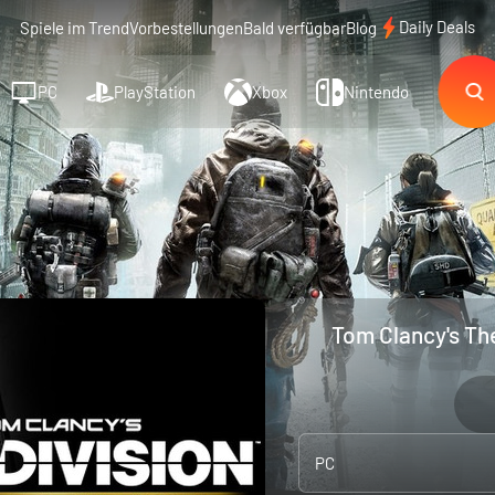
Daily Deals
Spiele im Trend
Vorbestellungen
Bald verfügbar
Blog
PC
PlayStation
Xbox
Nintendo
Tom Clancy's The
PC