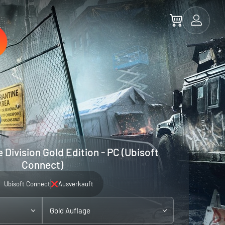
 Division Gold Edition - PC (Ubisoft
Connect)
Ubisoft Connect
Ausverkauft
Gold Auflage