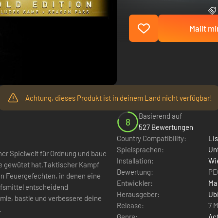
Mailt mi
Achtung, dieses Produkt ist in deinem Land nicht verfügbar!
Basierend auf
8
527 Bewertungen
Country Compatibility:
Li
Spielsprachen:
Un
ner Spielwelt für Ordnung und baue
Installation:
Wie
e gewütet hat.Taktischer Kampf
Bewertung:
PE
en Feuergefechten, in denen eine
Entwickler:
Ma
lfsmittel entscheidend
Herausgeber:
Ub
mle, bastle und verbessere deine
Release:
7 M
.
Genre:
Ac