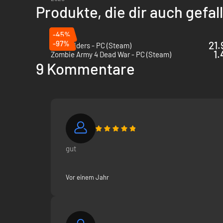
Produkte, die dir auch gefa
-45%
-97%
21.
ARC Raiders - PC (Steam)
1.
Zombie Army 4 Dead War - PC (Steam)
9 Kommentare
gut
Vor einem Jahr
Dynamisches Wetter, Tag- und Nachtzyklen und realistisc
Allein oder Koop