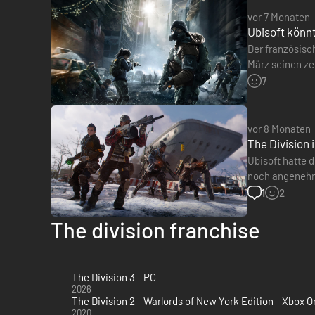
vor 7 Monaten
Ubisoft könnt
Der französisch
März seinen ze
Definitive Edit
7
vor 8 Monaten
The Division 
Ubisoft hatte 
Sammle, bastle und verbessere deine Waffen und Rüstung, 
noch angenehmer
angenehmeres
1
2
Immersive, offene Welt
The division franchise
The Division 3 - PC
2026
2020