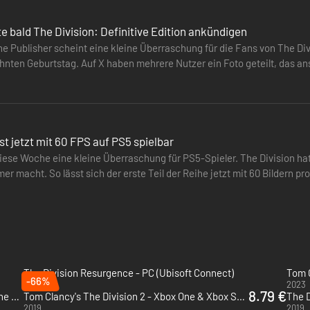
e bald The Division: Definitive Edition ankündigen
e Publisher scheint eine kleine Überraschung für die Fans von The Divi
hnten Geburtstag. Auf X haben mehrere Nutzer ein Foto geteilt, das an
ion zeigt.…
ist jetzt mit 60 FPS auf PS5 spielbar
diese Woche eine kleine Überraschung für PS5-Spieler. The Division h
um den ultimativen Agent zu erschaffen.
 macht. So lässt sich der erste Teil der Reihe jetzt mit 60 Bildern pro
 Gameplay.…
The Division Resurgence - PC (Ubisoft Connect)
Tom C
-66%
2026
2023
8.79 €
The Division 2 - Warlords of New York Edition - Xbox One & Xbox Series X|S
Tom Clancy's The Division 2 - Xbox One & Xbox Series X|S
The D
2019
2019