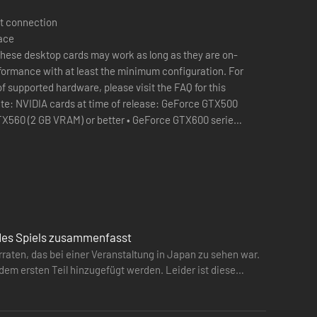
t connection
pace
hese desktop cards may work as long as they are on-
rformance with at least the minimum configuration. For
of supported hardware, please visit the FAQ for this
satz der richtigen Hilfsmittel entscheidend sind.
orce GTX500
TX560 (2 GB VRAM) or better • GeForce GTX600 series:
 better • GeForce GTX700 series: GeForce GTX760 or
TX900 Titan series: GeForce GTX960 or better •
ds at time of release: Radeon HD7000 series: Radeon
 or better • Radeon 200 series: Radeon R7 270 or
0/Fury X series: Radeon R7 370 or better.
t des Spiels zusammenfasst
rraten, das bei einer Veranstaltung in Japan zu sehen war.
dem ersten Teil hinzugefügt werden. Leider ist diese