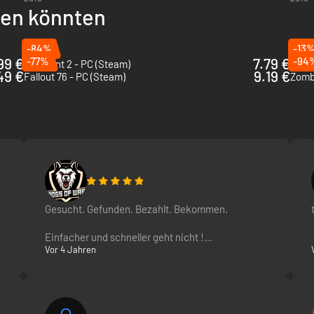
llen könnten
-84%
-13
99 €
-77%
7.79 €
-94
Remnant 2 - PC (Steam)
49 €
9.19 €
Fallout 76 - PC (Steam)
Zombi
Gesucht. Gefunden. Bezahlt. Bekommen.
Einfacher und schneller geht nicht !
Vor 4 Jahren
he Stadtumgebungen schaffen ein immersives, postapokalyptisches Sur
Exellente Seite / Exzellentes Team