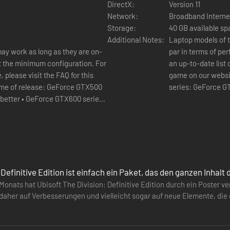
DirectX:
Version 11
Network:
Broadband Interne
Storage:
40 GB available s
Additional Notes:
Laptop models of t
ay work as long as they are on-
par in terms of pe
st the minimum configuration. For
an up-to-date list 
n Feuergefechten, in denen eine geschickte Positionierung und der Ein
 please visit the FAQ for this
game on our website: NVIDIA cards at time of release: GeF
series: GeForce G
gsstücke
better • GeForce GTX600 series:
GeForce GTX660 or
X700 series: GeForce GTX760 or
better • GeForce G
eForce GTX960 or better •
Supported AMD car
e: Radeon HD7000 series: Radeon
HD7770 (2 GB VRAM)
200 series: Radeon R7 270 or
better • Radeon 30
on R7 370 or better.
 Definitive Edition ist einfach ein Paket, das den ganzen Inhal
onats hat Ubisoft The Division: Definitive Edition durch ein Poster ve
 daher auf Verbesserungen und vielleicht sogar auf neue Elemente, die 
el einfacher.…