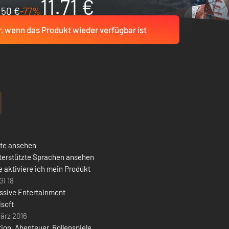
11.71 €
50 €
-77%
r, wenn das Produkt wieder verfügbar ist
ste ansehen
terstützte Sprachen ansehen
 aktiviere ich mein Produkt
GI 18
ssive Entertainment
isoft
ärz 2016
tion
,
Abenteuer
,
Rollenspiele