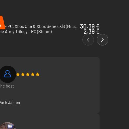
%
%
30.39 €
Gears 5 - PC, Xbox One & Xbox Series X|S (Microsoft Store)
2.39 €
e Army Trilogy - PC (Steam)
the best
Vor 5 Jahren
vival-Erlebnis in den bekanntesten Teilen Manhattans.