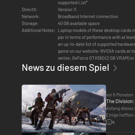
supported List*
DirectX:
Version 11
Network:
Broadband Internet connection
Storage:
40 GB available space
Additional Notes:
Laptop models of these desktop cards m
par in terms of performance with at lea
Stelle dich deinen Feinden in intensiven, deckungsbasierte
an up-to-date list of supported hardware,
game on our website: NVIDIA cards at time of release: GeForce GTX500
Tiefgreifende Fortschritte für Ausrüstun
series: GeForce GTX560 (2 GB VRAM) or 
News zu diesem Spiel
GeForce GTX660 or better • GeForce GT
better • GeForce GTX900 Titan series: G
Supported AMD cards at time of releas
HD7770 (2 GB VRAM) or better • Radeon 
better • Radeon 300/Fury X series: Rade
vor 6 Monaten
The Division:
Anfang dieses M
Einige hofften
Edition aber vi
4