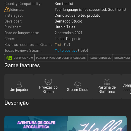
Country Compatibility:
See the list
Idiomas:
Your language is not supported. See the list
Instalação:
Como activar o teu produto
Developer:
Demagog Studio
Publisher:
Untold Tales
Data de lançamento:
2 setembro 2021
Género:
Indies
,
Desporto
Reviews recentes da Steam:
Misto
(12)
Todas Reviews Steam:
Muito positivo
(
1593
)
GEFORCE NOW
PLATAFORMAS COM QUEBRA-CABEÇAS
PLATAFORMAS 2D
BOA ATMOSF
Game features
Comp
Proezas do
Partilha de
Um jogador
Steam Cloud
com
Steam
Biblioteca
Descrição