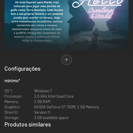
Configurações
mínimo
*
OS *:
Windows 7
Processor:
2.6 GHz Intel Quad Core
Memory:
2 GB RAM
Graphics:
NVIDIA GeForce GT 750M, 2 GB Memory
DirectX:
Version 11
Storage:
3 GB available space
Produtos similares
-92%
-95%