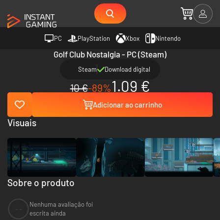
PC
PlayStation
Xbox
Nintendo
Golf Club Nostalgia - PC (Steam)
Steam
Download digital
1.09 €
10 €
-89%
Adicionar ao carrinho
Visuais
Sobre o produto
Nenhuma avaliação foi
--
escrita ainda