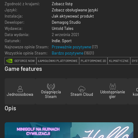
Zgodność z krajami:
Zobacz listę
Języki:
Zobacz obsługiwane języki
Instalacja:
Jak aktywować produkt
Deweloper:
Demagog Studio
Wydawca:
Untold Tales
Data wydania:
2 września 2021
Gatunek:
Indie
,
Sport
Najnowsze opinie Steam:
Przeważnie pozytywne
(17)
Wszystkie opinie Steam:
Bardzo pozytywne
(
1601
)
GEFORCE NOW
ŁAMIGŁÓWKI PLATFORMOWE
PLATFORMOWE 2D
KLIMATYCZNE
DYS
Game features
Osiągnięcia
Udostępnianie
Jednoosobowa
Steam Cloud
ko
Steam
gier
Opis