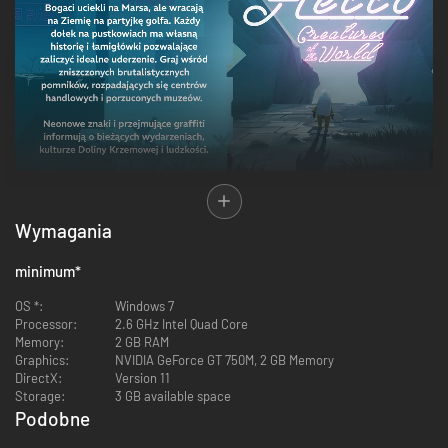
Wymagania
minimum
*
OS *:
Windows 7
Processor:
2.6 GHz Intel Quad Core
Memory:
2 GB RAM
Graphics:
NVIDIA GeForce GT 750M, 2 GB Memory
DirectX:
Version 11
Storage:
3 GB available space
Podobne
-95%
-92%