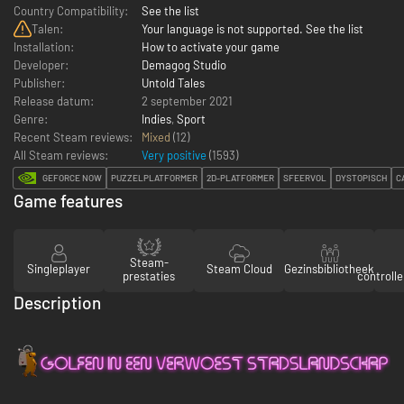
Country Compatibility:
See the list
Talen:
Your language is not supported. See the list
Installation:
How to activate your game
Developer:
Demagog Studio
Publisher:
Untold Tales
Release datum:
2 september 2021
Genre:
Indies
,
Sport
Recent Steam reviews:
Mixed
(12)
All Steam reviews:
Very positive
(
1593
)
GEFORCE NOW
PUZZELPLATFORMER
2D-PLATFORMER
SFEERVOL
DYSTOPISCH
C
Game features
Steam-
Singleplayer
Steam Cloud
Gezinsbibliotheek
prestaties
controll
Description