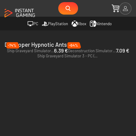
PC
PlayStation
Xbox
Nintendo
Developer Hypnotic Ants
-74%
-64%
6.39 €
7.09 €
Ship Graveyard Simulator 2 - PC (Steam)
Deconstruction Simulator - PC (Steam)
Ship Graveyard Simulator 3 - PC (Steam)