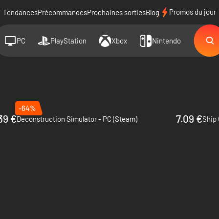
Promos du jour
Tendances
Précommandes
Prochaines sorties
Blog
PC
PlayStation
Xbox
Nintendo
-64%
39 €
7.09 €
Deconstruction Simulator - PC (Steam)
Ship 