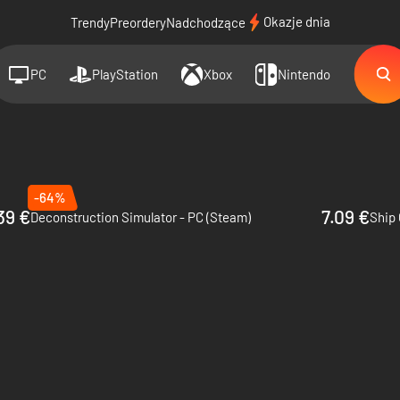
Okazje dnia
Trendy
Preordery
Nadchodzące
PC
PlayStation
Xbox
Nintendo
-64%
39 €
7.09 €
Deconstruction Simulator - PC (Steam)
Ship 