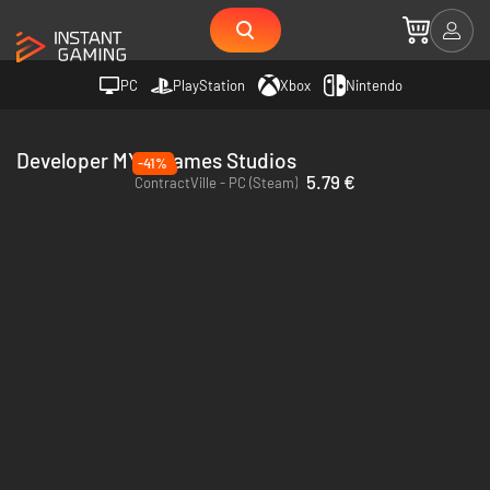
PC
PlayStation
Xbox
Nintendo
Developer MYM Games Studios
-41%
5.79 €
ContractVille - PC (Steam)