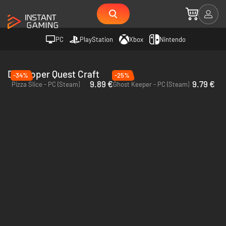
PC
PlayStation
Xbox
Nintendo
Developer Quest Craft
-34%
-25%
9.89 €
9.79 €
Pizza Slice - PC (Steam)
Ghost Keeper - PC (Steam)