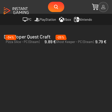
PC
PlayStation
Xbox
Nintendo
Deweloper Quest Craft
-34%
-25%
9.89 €
9.79 €
Pizza Slice - PC (Steam)
Ghost Keeper - PC (Steam)