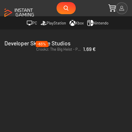
PC
PlayStation
Xbox
Nintendo
Developer Skilltree Studios
-83%
1.69 €
Crookz: The Big Heist - PC & Mac (Steam)