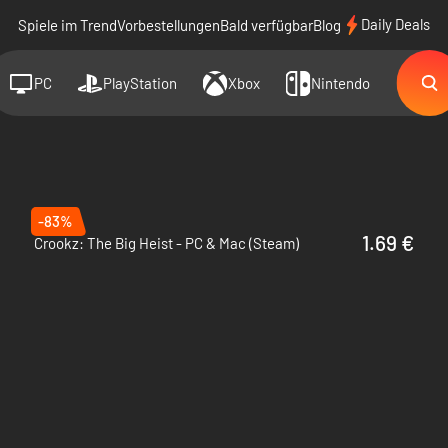
Daily Deals
Spiele im Trend
Vorbestellungen
Bald verfügbar
Blog
PC
PlayStation
Xbox
Nintendo
-83%
1.69 €
Crookz: The Big Heist - PC & Mac (Steam)