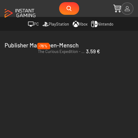
PC
PlayStation
Xbox
Nintendo
Publisher Maschinen-Mensch
-76%
3.59 €
The Curious Expedition - PC & Mac (Steam)