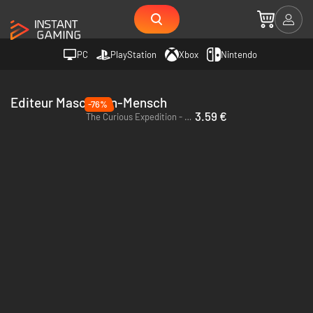
PC
PlayStation
Xbox
Nintendo
Editeur Maschinen-Mensch
-76%
3.59 €
The Curious Expedition - PC & Mac (Steam)