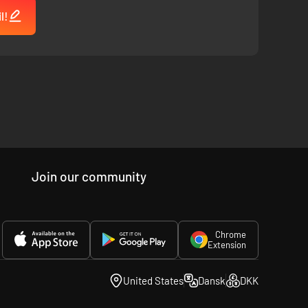
l!
Join our community
Chrome
Extension
United States
Dansk
DKK