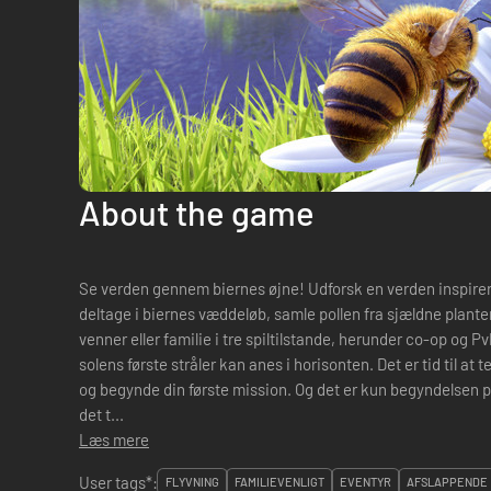
About the game
Se verden gennem biernes øjne! Udforsk en verden inspirere
deltage i biernes væddeløb, samle pollen fra sjældne plante
venner eller familie i tre spiltilstande, herunder co-op og PvP på split s
solens første stråler kan anes i horisonten. Det er tid til at
og begynde din første mission. Og det er kun begyndelsen 
det t...
Læs mere
User tags*:
FLYVNING
FAMILIEVENLIGT
EVENTYR
AFSLAPPENDE