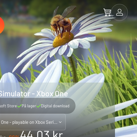
Simulator - Xbox One
soft Store
På lager
Digital download
Xbox One - playable on Xbox Series X|S
44.03 kr.