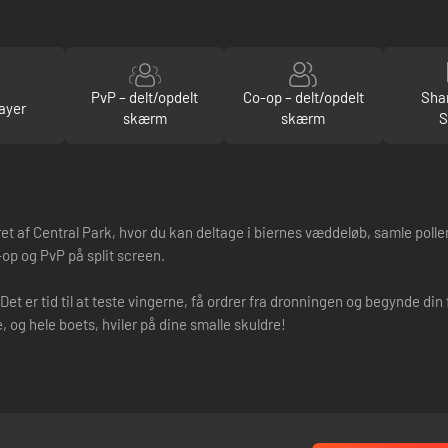
PvP – delt/opdelt
Co-op – delt/opdelt
Sha
ayer
skærm
skærm
S
t af Central Park, hvor du kan deltage i biernes væddeløb, samle pollen
o-op og PvP på split screen.
 Det er tid til at teste vingerne, få ordrer fra dronningen og begynde di
, og hele boets, hviler på dine smalle skuldre!