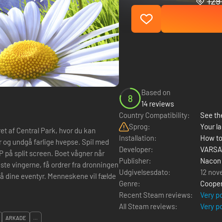
129 
Based on
8
14 reviews
Country Compatibility:
See the
Sprog:
Your la
t af Central Park, hvor du kan
Installation:
How to
r og undgå farlige hvepse. Spil med
Developer:
VARSA
creen. Boet vågner når
Publisher:
Nacon
 teste vingerne, få ordrer fra dronningen
Udgivelsesdato:
12 nov
på dine eventyr. Menneskene vil fælde
Genre:
Cooper
Recent Steam reviews:
Very p
All Steam reviews:
Very p
ARKADE
...