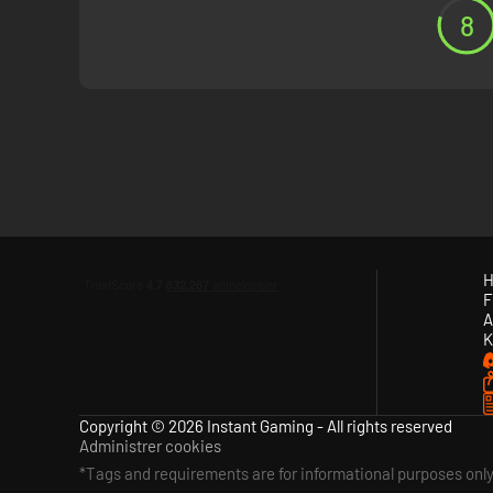
8
H
F
A
K
Copyright © 2026 Instant Gaming - All rights reserved
Administrer cookies
*Tags and requirements are for informational purposes onl