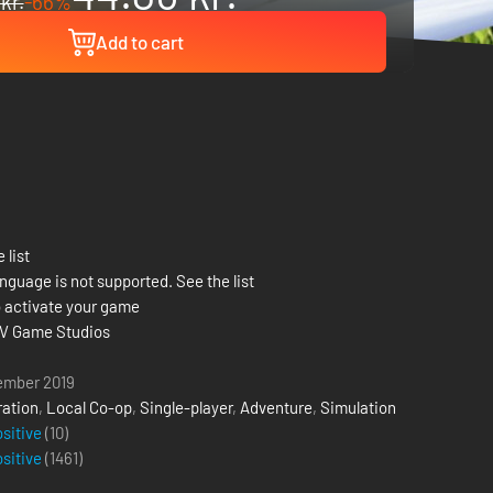
kr.
-66%
Add to cart
 list
nguage is not supported. See the list
 activate your game
V Game Studios
ember 2019
ation
,
Local Co-op
,
Single-player
,
Adventure
,
Simulation
ositive
(10)
ositive
(
1461
)