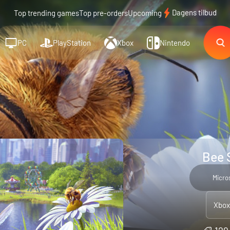
Dagens tilbud
Top trending games
Top pre-orders
Upcoming
PC
PlayStation
Xbox
Nintendo
Bee 
Micro