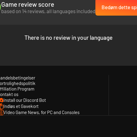
Game review score
Bedøm dette spi
based on 14 reviews, all languages included
There is no review in your language
andelsbetingelser
ortrolighedspolitik
ffiliation Program
ontakt os
Install our Discord Bot
Indløs et Gavekort
Video Game News, for PC and Consoles
y