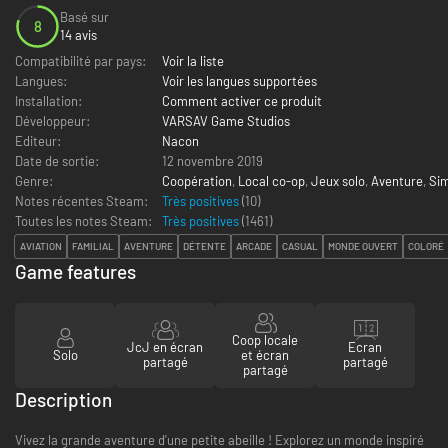
Basé sur
8
14 avis
Compatibilité par pays:
Voir la liste
Langues:
Voir les langues supportées
Installation:
Comment activer ce produit
Développeur:
VARSAV Game Studios
Editeur:
Nacon
Date de sortie:
12 novembre 2019
Genre:
Coopération
,
Local co-op
,
Jeux solo
,
Aventure
,
Sim
Notes récentes Steam:
Très positives
(10)
Toutes les notes Steam:
Très positives
(
1461
)
AVIATION
FAMILIAL
AVENTURE
DÉTENTE
ARCADE
CASUAL
MONDE OUVERT
COLORÉ
Game features
Coop locale
JcJ en écran
Ecran
Solo
et écran
partagé
partagé
partagé
Description
Vivez la grande aventure d'une petite abeille ! Explorez un monde inspiré