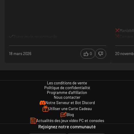
Maniabil
Super jeu je recommande
Caméra
18 mars 2026
0
20 novemb
Les conditions de vente
Politique de confidentialité
Programme d'affiliation
Nous contacter
Notre Serveur et Bot Discord
Utiliser une Carte Cadeau
Blog
Actualités des jeux vidéo PC et consoles
Rejoignez notre communauté