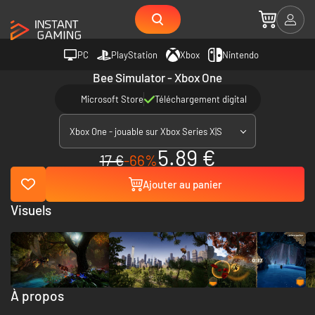
PC
PlayStation
Xbox
Nintendo
Bee Simulator - Xbox One
Microsoft Store
Téléchargement digital
Xbox One - jouable sur Xbox Series X|S
5.89 €
17 €
-66%
Ajouter au panier
Visuels
À propos