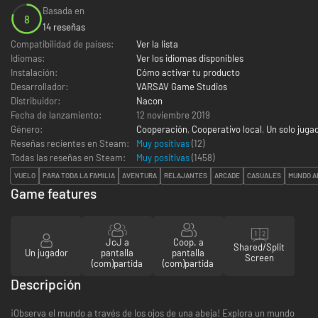
Basada en
8
14 reseñas
Compatibilidad de países:
Ver la lista
Idiomas:
Ver los idiomas disponibles
Instalación:
Cómo activar tu producto
Desarrollador:
VARSAV Game Studios
Distribuidor:
Nacon
Fecha de lanzamiento:
12 noviembre 2019
Género:
Cooperación
,
Cooperativo local
,
Un solo juga
Reseñas recientes en Steam:
Muy positivas
(12)
Todas las reseñas en Steam:
Muy positivas
(
1458
)
VUELO
PARA TODA LA FAMILIA
AVENTURA
RELAJANTES
ARCADE
CASUALES
MUNDO A
Game features
JcJ a
Coop. a
Shared/Split
Un jugador
pantalla
pantalla
Screen
(com)partida
(com)partida
Descripción
¡Observa el mundo a través de los ojos de una abeja! Explora un mundo