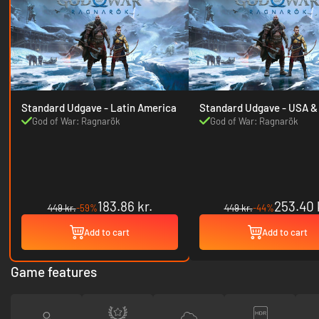
Standard Udgave - Latin America
Standard Udgave
God of War: Ragnarök
God of War: Ragnarök
183.86 kr.
253.40 
449 kr.
-59%
449 kr.
-44%
Add to cart
Add to cart
Game features