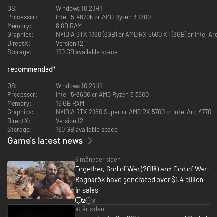
OS:
Windows 10 20H1
FLYDENDE, UDTRYKSFULDE KAMPE
Processor:
Intel i5-4670k or AMD Ryzen 3 1200
Sving atter med din Leviathan Axe, dine Blades of Chaos og dit Guardian
Memory:
8 GB RAM
Shield, og benyt et væld af nye færdigheder til både Kratos og Atreus.
Graphics:
NVIDIA GTX 1060 (6GB) or AMD RX 5500 XT (8GB) or Intel Ar
Kratos' dødbringende spartanske færdigheder bliver for alvor sat på
DirectX:
Version 12
prøve, når han bekæmper guder og monstre på tværs af de ni riger for at
Storage:
190 GB available space
beskytte sin familie.
recommended
*
UDFORSK ENORME RIGER
Rejs gennem farlige og betagende landskaber som Kratos og Atreus i din
OS:
Windows 10 20H1
søgen efter svar.
Processor:
Intel i5-8600 or AMD Ryzen 5 3600
Memory:
16 GB RAM
KEND DIG SELV I GOD OF WAR RAGNARÖK: VALHALLA
Graphics:
NVIDIA RTX 2060 Super or AMD RX 5700 or Intel Arc A770
Når du køber God of War Ragnarök, får du også adgang til God of War
DirectX:
Version 12
Ragnarök: Valhalla-DLC uden ekstra omkostninger!
Storage:
190 GB available space
Game's latest news
Med Mimir som sin eneste følgesvend drager Kratos ud på en personlig og
tankevækkende rejse, der udfordrer ham til at mestre krop og sind. Oplev
6 måneder siden
Valhalla i et fantastisk eventyr, der kan spilles igen og igen, hvor de
Together, God of War (2018) and God of War:
populære kampe fra God of War Ragnarök bliver blandet med nye
Ragnarök have generated over $1.4 billion
elementer inspireret af roguelite-genren.
in sales
EN EPILOG TIL RAGNARÖK
2
6
Kratos' rejse fortsætter i Valhalla, en ny lokation i den nordiske God of
et år siden
War-saga. Her skal han overvinde sine indre prøvelser og gå ad den vej,