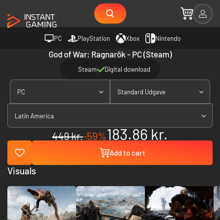
PC
PlayStation
Xbox
Nintendo
God of War: Ragnarök - PC (Steam)
Steam
Digital download
PC
Standard Udgave
Latin America
183.86 kr.
449 kr.
-59%
Add to cart
Visuals