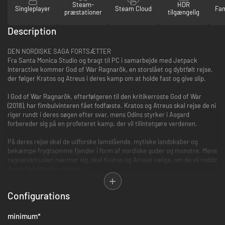
Steam-
HDR
Singleplayer
Steam Cloud
Fam
præstationer
tilgængelig
Description
DEN NORDISKE SAGA FORTSÆTTER
Fra Santa Monica Studio og bragt til PC i samarbejde med Jetpack
Interactive kommer God of War Ragnarök, en storslået og dybtfølt rejse,
der følger Kratos og Atreus i deres kamp om at holde fast og give slip.
I God of War Ragnarök, efterfølgeren til den kritikerroste God of War
(2018), har fimbulvinteren fået fodfæste. Kratos og Atreus skal rejse de ni
riger rundt i deres søgen efter svar, mens Odins styrker i Asgard
forbereder sig på en profeteret kamp, der vil tilintetgøre verdenen.
På deres rejse skal de udforske lamslående, mytiske landskaber og
bekæmpe frygtsomme fjender i form af nordiske guder og monstre. Mens
ragnaroktruslen nærmer sig, skal Kratos og Atreus vælge, om de vil redde
deres familie eller rigerne.
EN USKREVEN FREMTID
Configurations
Atreus søger den nødvendige viden for at forstå Lokes profeti og etablere
sin rolle i Ragnarok. Kratos skal beslutte sig for, om han vil lade sig lænke
af sin frygt for at begå de samme fejl eller bryde fri af sin fortid og blive
minimum
*
den far, Atreus har brug for.