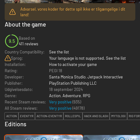
Advarsel, vores koder for dette spil ikke er tilgængelige i dit
land!
About the game
Based on
9.5
411 reviews
Country Compatibility:
See the list
Sprog:
Your language is not supported. See the list
Installation:
How to activate your game
Rating:
PEGI 18
Developer:
Santa Monica Studio
,
Jetpack Interactive
Publisher:
PlayStation Publishing LLC
Udgivelsesdato:
18 september 2024
Genre:
Action
,
Adventure
,
RPG
Recent Steam reviews:
Very positive
(935)
All Steam reviews:
Very positive
(
49178
)
ACTION
EVENTYR
ACTION-EVENTYR
ROLLESPIL
HACK AND SLASH
MYTOLOGI
RIG FO
Editions