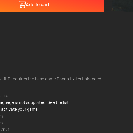
Add to cart
s DLC requires the base game Conan Exiles Enhanced
 list
nguage is not supported. See the list
 activate your game
om
om
 2021