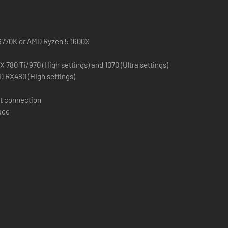
d høje redwood-træer, brede dale med antikke Acheronian-
 3770K or AMD Ryzen 5 1600X
 780 Ti/970 (High settings) and 1070 (Ultra settings)
 RX480 (High settings)
t connection
ace
der, og bekæmp fjender og dæmoner i dybet. Find værdifulde