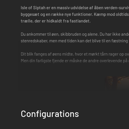
Isle of Siptah er en massiv udvidelse af åben verden-surv
byggesæt og en række nye funktioner. Kæmp mod oldtidsr
trælle, der er hidkaldt fra fastlandet.
Du ankommer til øen, skibbruden og alene. Du har ikke andet 
stenredskaber, men med tiden kan det blive til en fæstning o
Dit blik fanges af øens midte, hvor et mørkt tårn rager op 
Men din farligste fjende er måske de andre overlevende på ø
Configurations