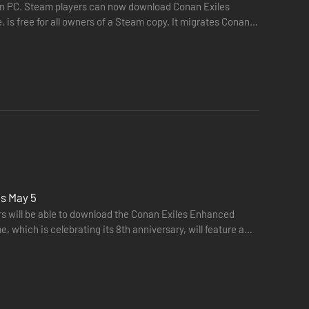
on PC. Steam players can now download Conan Exiles
is free for all owners of a Steam copy. It migrates Conan
…
elige monstre fra det ydre tomrum, som angriber enhver,
is May 5
rs will be able to download the Conan Exiles Enhanced
, which is celebrating its 8th anniversary, will feature a