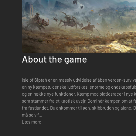
About the game
Isle of Siptah er en massiv udvidelse af åben verden-surviva
en ny kæmpeø, der skal udforskes, enorme og ondskabsfuld
og en række nye funktioner. Kæmp mod oldtidsracer i nye
som stammer fra et kaotisk uvejr. Dominér kampen om at fan
fra fastlandet. Du ankommer til øen, skibbruden og alene. Du har ikke andet end dit lasede tøj og
må selv f...
Læs mere