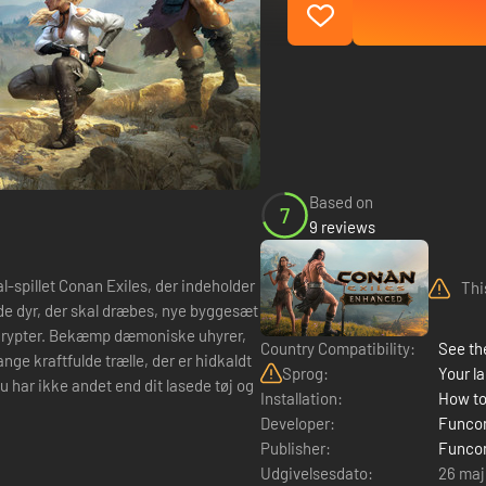
Based on
7
9 reviews
l-spillet Conan Exiles, der indeholder
Thi
e dyr, der skal dræbes, nye byggesæt
 krypter. Bekæmp dæmoniske uhyrer,
Country Compatibility:
See the
ge kraftfulde trælle, der er hidkaldt
Sprog:
Your la
Installation:
How to
Developer:
Func
Publisher:
Func
Udgivelsesdato:
26 maj