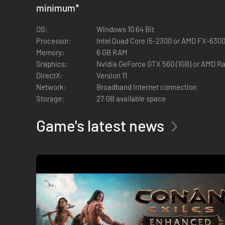
minimum
*
OS:
Windows 10 64 Bit
Få en hel ny oplevelse på den kæmpestore Isle of Siptah.
Processor:
Intel Quad Core i5-2300 or AMD FX-630
ruiner, levn fra en Stygian-koloni, uhyggelige lejre overrend
Memory:
6 GB RAM
Graphics:
Nvidia GeForce GTX 560 (1GB) or AMD Ra
DirectX:
Version 11
Network:
Broadband Internet connection
Storage:
27 GB available space
Game's latest news
Udforsk oldtidens glemte hvælvinger, fyldt med spor efter o
skatte, og lær at mestre kraften fra oldtidsracerne.