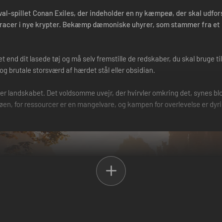
ival-spillet Conan Exiles, der indeholder en ny kæmpeø, der skal udf
acer i nye krypter. Bekæmp dæmoniske uhyrer, som stammer fra et k
end dit lasede tøj og må selv fremstille de redskaber, du skal bruge til 
g brutale storsværd af hærdet stål eller obsidian.
over landskabet. Det voldsomme uvejr, der hvirvler omkring det, synes bl
en, for ressourcer er en mangelvare, og kampen for overlevelse er dyri