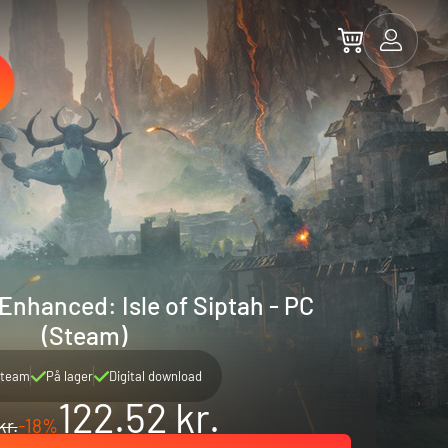
Enhanced: Isle of Siptah - PC
(Steam)
team
På lager
Digital download
122.52 kr.
kr.
-18%