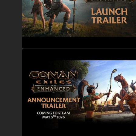
Et kæmpemæssigt uvejr hvirvler omkring det mørke tårn på 
der vover at gå på opdagelse i det. Bekæmp disse rædsler fo