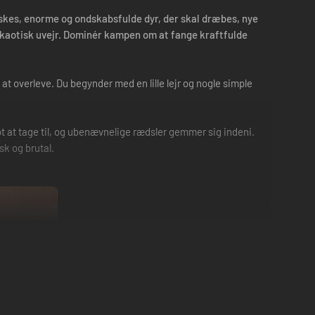
orskes, enorme og ondskabsfulde dyr, der skal dræbes, nye
aotisk uvejr. Dominér kampen om at fange kraftfulde
at overleve. Du begynder med en lille lejr og nogle simple
ot at tage til, og ubenævnelige rædsler gemmer sig indeni.
sk og brutal.