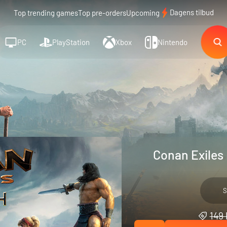
Dagens tilbud
Top trending games
Top pre-orders
Upcoming
PC
PlayStation
Xbox
Nintendo
Conan Exiles 
S
149 