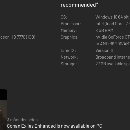
recommended
*
OS:
Windows 10 64 bit
 Udforsk solrige strande, dækket af skibsvrag, tætbevoksede skove me
0
Processor:
Intel Quad Core i7
t af pirater og det ildevarslende Siptah-tårn i øens midte.
Memory:
8 GB RAM
deon HD 7770 (1GB)
Graphics:
nVidia GeForce GTX
or AMD R9 290/AMD
DirectX:
Version 11
Network:
Broadband Interne
Storage:
27 GB available sp
ldtidsracerne fra en fjern fortid. Opdag skjulte gange, løs antikke gå
3 måneder siden
Conan Exiles Enhanced is now available on PC