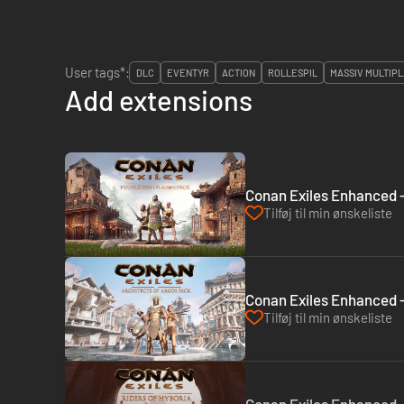
User tags*:
DLC
EVENTYR
ACTION
ROLLESPIL
MASSIV MULTIP
Add extensions
Conan Exiles Enhanced -
Tilføj til min ønskeliste
Conan Exiles Enhanced -
Tilføj til min ønskeliste