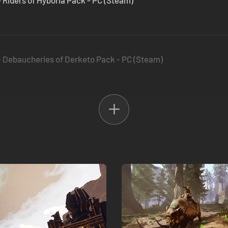
 Riders of Hyboria Pack - PC (Steam)
 Debaucheries of Derketo Pack - PC (Steam)