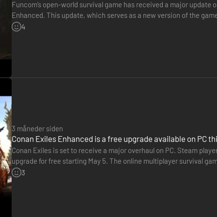
Funcom’s open-world survival game has received a major update 
Enhanced. This update, which serves as a new version of the game, 
Exiles to Unreal Engine 5 with improved environments, character
4
øens midte. Det får sine kræfter fra en ond magi og fremtryller skrækk
3 måneder siden
Conan Exiles Enhanced is a free upgrade available on PC th
r at få fingrene i en spritny ressource og unikke belønninger.
Conan Exiles is set to receive a major overhaul on PC. Steam playe
upgrade for free starting May 5. The online multiplayer survival game
modernized experience with improved graphics and optimized…
3