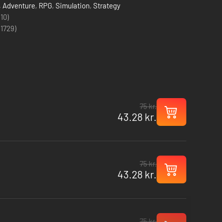
,
Adventure
,
RPG
,
Simulation
,
Strategy
(10)
(
1729
)
75 kr.
43.28 kr.
75 kr.
43.28 kr.
75 kr.