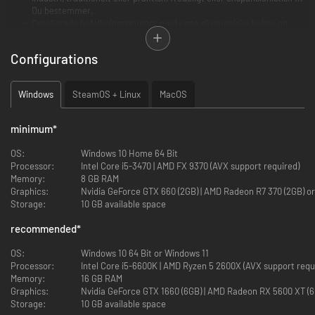
Du bestemmer.
Detaljerede befolkningsgrupper med egne økonomiske behov og
politiske ønsker.
Reformér din regering og forfatning for at drage fordel af nye,
Configurations
sociale innovationer, eller bevar stabiliteten i dit land ved at holde
fast i traditionerne overfor dem, der revolutionerer.
Forsk i transformativ ny teknologi eller idéer for at forbedre din
Windows
SteamOS + Linux
MacOS
nationale situation.
OMFATTENDE ØKONOMISK SYSTEM
minimum
*
Udvid din industri for at drage fordel af lukrative varer, som du
OS:
Windows 10 Home 64 Bit
beskatte for at forbedre national velstand.
Processor:
Intel Core i5-3470 | AMD FX 9370 (AVX support required)
Importér billige råvarer for at dække dine basale behov, imens du
Memory:
8 GB RAM
finder nye markeder til dine færdigproducerede varer.
Graphics:
Nvidia GeForce GTX 660 (2GB) | AMD Rade
Sørg for at sikre vitale goder, så der holdes gang i din avancerede
Storage:
10 GB available space
økonomi, og kontrollér imperiers skæbne.
recommended
*
Balancér ansættelsen af tilgængelig arbejdskraft med behovene
hos en ny type arbejdere.
OS:
Windows 10 64 Bit or Windows 11
Processor:
Intel Core i5-6600K | AMD Ryzen 5 2600X (AVX support re
SPIL PÅ DEN STORE SCENE
Memory:
16 GB RAM
Graphics:
Nvidia GeForce GTX 1660 (6GB) | AMD Radeon 
Brug dine diplomatiske kneb til at spinde globalt net af pagter,
Storage:
10 GB available space
relationer, alliancer og rivaliseringer for at sikre dine diplomatiske