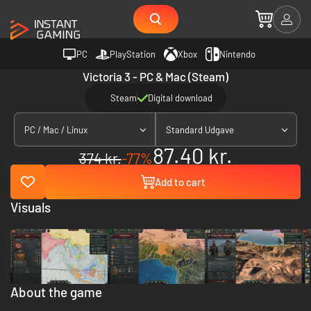
PC
PlayStation
Xbox
Nintendo
Victoria 3 - PC & Mac (Steam)
Steam
Digital download
PC / Mac / Linux
Standard Udgave
87.40 kr.
374 kr.
-77%
Add to cart
Visuals
About the game