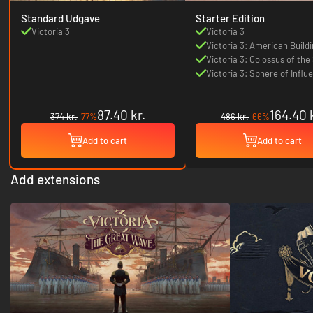
Standard Udgave
Starter Edition
Victoria 3
Victoria 3
Victoria 3: American Build
Victoria 3: Colossus of the
Victoria 3: Sphere of Influ
87.40 kr.
164.40 
374 kr.
-77%
486 kr.
-66%
Add to cart
Add to cart
Add extensions