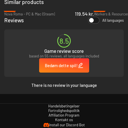
Similar products
position på verdensscenen.
Anvend trusler, militær overlegenhed og bluffnumre til at overtale
-47%
-81%
fjenden til at trække sig i konflikter.
119.54 kr.
Nova Roma - PC & Mac (Steam)
Øg din økonomiske og militære styrke på bekostning af rivaler.
Reviews
All languages
Oparbejd prestige og dine rivalers respekt, imens du opbygger en
industrigigant derhjemme eller et imperium udenfor.
8.5
Game review score
based on 55 reviews, all languages included
Bedøm dette spil!
There is no review in your language
Handelsbetingelser
Fortrolighedspolitik
Affiliation Program
Kontakt os
Install our Discord Bot