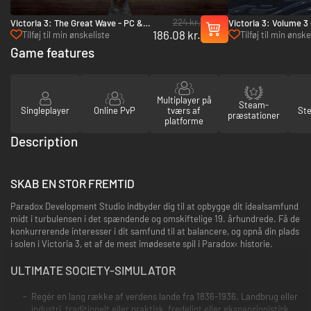
224 kr.
Victoria 3: The Great Wave - PC &
Victoria 3: Volume 3
186.08 kr.
Mac (Steam)
(Steam)
Tilføj til min ønskeliste
Tilføj til min ønske
Game features
Multiplayer på
Steam-
Singleplayer
Online PvP
tværs af
St
præstationer
platforme
Description
SKAB EN STOR FREMTID
Paradox Development Studio indbyder dig til at opbygge dit idealsamfund
midt i turbulensen i det spændende og omskiftelige 19. århundrede. Få de
konkurrerende interesser i dit samfund til at balancere, og opnå din plads
i solen i Victoria 3, et af de mest imødesete spil i Paradox‹ historie.
ULTIMATE SOCIETY-SIMULATOR
Regér en lang række af verdens lande fra 1836-1936. Landbrug eller
industri, traditionelt eller praktisk, fredeligt eller ekspansionistisk ...