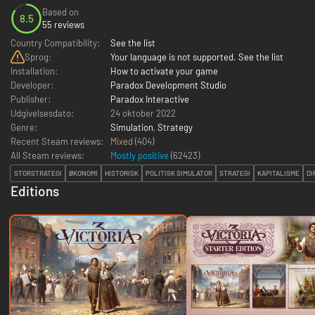
Based on
8.5
55 reviews
Country Compatibility:
See the list
Sprog:
Your language is not supported. See the list
Installation:
How to activate your game
Developer:
Paradox Development Studio
Publisher:
Paradox Interactive
Udgivelsesdato:
24 oktober 2022
Genre:
Simulation
,
Strategy
Recent Steam reviews:
Mixed
(404)
All Steam reviews:
Mostly positive
(
62423
)
STORSTRATEGI
ØKONOMI
HISTORISK
POLITISK SIMULATOR
STRATEGI
KAPITALISME
DI
Editions