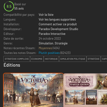
Basé sur
8.5
55 avis
Compatibilité par pays:
Voir la liste
Langues:
Voir les langues supportées
Installation:
Comment activer ce produit
Développeur:
Paradox Development Studio
Editeur:
Paradox Interactive
Date de sortie:
24 octobre 2022
Genre:
Simulation
,
Stratégie
Notes récentes Steam:
Moyennes
(404)
Toutes les notes Steam:
Plutôt positives
(
62423
)
STRATÉGIE COMPLEXE
ÉCONOMIE
HISTORIQUE
SIMULATION POLITIQUE
STRATÉGIE
CAP
Éditions