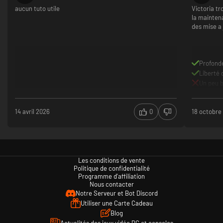
faire tourner. C'est dommage parce que je suis vraiment
aucun tuto utile
Victoria tr
fan des Paradox
la maintena
Graphismes
des mise a
Système politique varié
Je n'ai pas réussi à avoir une liberté suffisante sur ce
jeu
Bien trop complexe
Profond
Trop lourd
Liberté 
Un peu b
14 avril 2026
0
18 octobre
Les conditions de vente
Politique de confidentialité
Programme d'affiliation
Nous contacter
Notre Serveur et Bot Discord
Utiliser une Carte Cadeau
Blog
Actualités des jeux vidéo PC et consoles