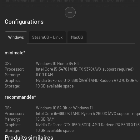
un 19e siècle tumultueux porteur de transformations. Trouvez un équilibre
entre les intérêts divergents de votre société et gagnez votre place au
soleil dans Victoria 3, l'un des jeux les plus attendus de l'histoire de
Paradox.
Configurations
Windows
SteamOS + Linux
MacOS
minimale
*
OS:
Windows 10 Home 64 Bit
Processor:
Intel Core i5-3470 | AMD FX 9370 (AVX support required)
Memory:
8 GB RAM
Graphics:
Nvidia GeForce GTX 660 (2GB) | AMD Rade
Storage:
10 GB available space
Gouvernez des douzaines de nations du monde de 1836 à 1936. Une
nation agricole ou industrielle, traditionnelle ou radicale, pacifique
recommandée
*
ou expansionniste... Le choix vous appartient.
Des groupes de population détaillés avec leurs propres besoins
OS:
Windows 10 64 Bit or Windows 11
économiques et ambitions politiques.
Processor:
Intel Core i5-6600K | AMD Ryzen 5 2600X (AVX support re
Réformez votre gouvernement et votre constitution pour tirer parti
Memory:
16 GB RAM
d'innovations sociales, ou préservez la stabilité de votre nation en
Graphics:
Nvidia GeForce GTX 1660 (6GB) | AMD Radeon 
vous accrochant à la tradition face aux révolutionnaires.
Storage:
10 GB available space
Recherchez de nouvelles technologies ou idées transformatrices
Produits similaires
pour améliorer votre situation nationale.