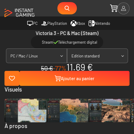
PC
PlayStation
Xbox
Nintendo
Victoria 3 - PC & Mac (Steam)
Steam
Téléchargement digital
PC / Mac / Linux
Edition standard
11.69 €
50 €
-77%
Ajouter au panier
Visuels
À propos