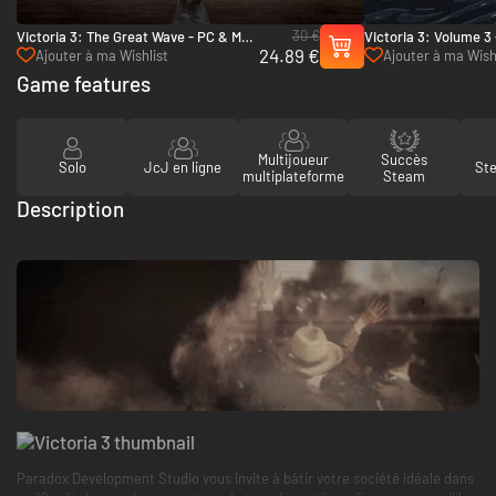
30 €
Victoria 3: The Great Wave - PC & Mac
Victoria 3: Volume 3
24.89 €
(Steam)
(Steam)
Ajouter à ma Wishlist
Ajouter à ma Wish
Game features
Multijoueur
Succès
Solo
JcJ en ligne
St
multiplateforme
Steam
Description
Paradox Development Studio vous invite à bâtir votre société idéale dans