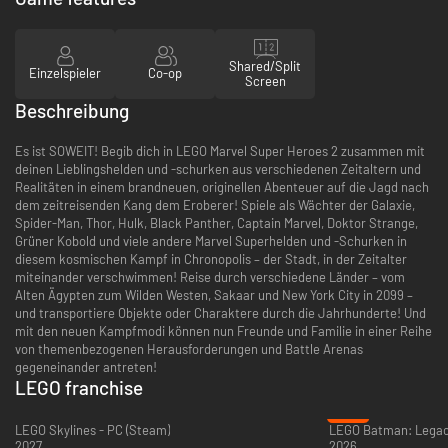
Shared/Split
Einzelspieler
Co-op
Screen
Beschreibung
Es ist SOWEIT! Begib dich in LEGO Marvel Super Heroes 2 zusammen mit
deinen Lieblingshelden und -schurken aus verschiedenen Zeitaltern und
Realitäten in einem brandneuen, originellen Abenteuer auf die Jagd nach
dem zeitreisenden Kang dem Eroberer! Spiele als Wächter der Galaxie,
Spider-Man, Thor, Hulk, Black Panther, Captain Marvel, Doktor Strange,
Grüner Kobold und viele andere Marvel Superhelden und -Schurken in
diesem kosmischen Kampf in Chronopolis – der Stadt, in der Zeitalter
miteinander verschwimmen! Reise durch verschiedene Länder – vom
Alten Ägypten zum Wilden Westen, Sakaar und New York City in 2099 –
und transportiere Objekte oder Charaktere durch die Jahrhunderte! Und
mit den neuen Kampfmodi können nun Freunde und Familie in einer Reihe
von themenbezogenen Herausforderungen und Battle Arenas
gegeneinander antreten!
LEGO franchise
-31%
LEGO Skylines - PC (Steam)
2027
2026