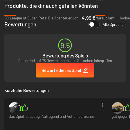
Produkte, die dir auch gefallen könnten
-88%
-9%
4.99 €
DC League of Super-Pets: Die Abenteuer von Krypto und Ace - Xbox One & Xbox Series X|S
Bewertungen
Alle Sprachen
9.5
Bewertung des Spiels
Basierend auf 78 Bewertungen, alle Sprachen inbegriffen
Bewerte dieses Spiel!
Kürzliche Bewertungen
Das Spiel ist Lustig, Aufregend und Action bereichert
gut gegen 