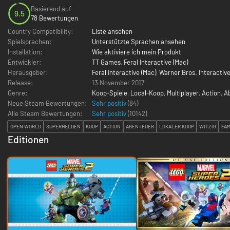
Basierend auf
9.5
78 Bewertungen
Country Compatibility:
Liste ansehen
Spielsprachen:
Unterstützte Sprachen ansehen
Installation:
Wie aktiviere ich mein Produkt
Entwickler:
TT Games
,
Feral Interactive (Mac)
Herausgeber:
Feral Interactive (Mac)
,
Warner Bros. Interactiv
Release:
13 November 2017
Genre:
Koop-Spiele
,
Local-Koop
,
Multiplayer
,
Action
,
A
Neue Steam Bewertungen:
Sehr positiv
(84)
Alle Steam Bewertungen:
Sehr positiv
(
10142
)
OPEN WORLD
SUPERHELDEN
KOOP
ACTION
ABENTEUER
LOKALER KOOP
WITZIG
FAM
Editionen