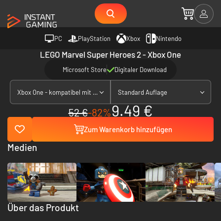
PC
PlayStation
Xbox
Nintendo
LEGO Marvel Super Heroes 2 - Xbox One
Microsoft Store
Digitaler Download
Xbox One - kompatibel mit Xbox Series X|S
Standard Auflage
9.49 €
52 €
-82%
Zum Warenkorb hinzufügen
Medien
Über das Produkt