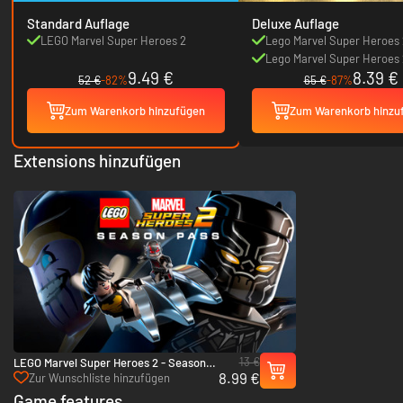
Standard Auflage
Deluxe Auflage
LEGO Marvel Super Heroes 2
Lego Marvel Super Heroes 
Lego Marvel Super Heroes 
9.49 €
8.39 €
Season Pass
52 €
-82%
65 €
-87%
Zum Warenkorb hinzufügen
Zum Warenkorb hinzu
Extensions hinzufügen
13 €
LEGO Marvel Super Heroes 2 - Season
8.99 €
Pass - Xbox One & Xbox Series X|S
Zur Wunschliste hinzufügen
Game features