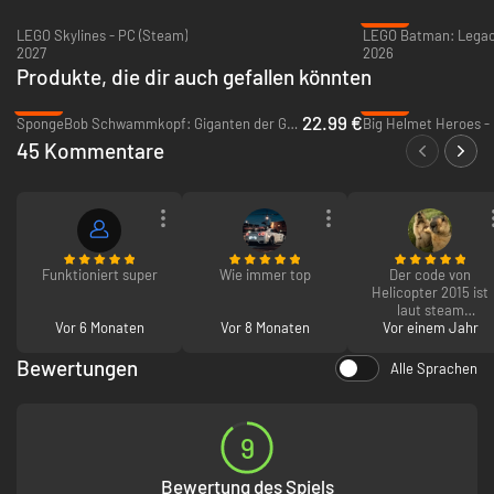
-35%
LEGO Skylines - PC (Steam)
2027
2026
Produkte, die dir auch gefallen könnten
-43%
-95%
22.99 €
SpongeBob Schwammkopf: Giganten der Gezeiten - PC (Steam)
Big Helmet Heroes -
45 Kommentare
Funktioniert super
Wie immer top
Der code von
Helicopter 2015 ist
laut steam
Vor 6 Monaten
Vor 8 Monaten
Vor einem Jahr
ungüldigt??
Bewertungen
Alle Sprachen
9
Bewertung des Spiels