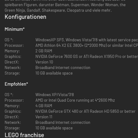
spielbaren Figuren, darunter Batman, Superman, Wonder Woman, the
Green Ninja, Gandalf, Shakespeare, Cleopatra und viele mehr.
Konfigurationen
Minimum
*
OS *:
WindowsXP SP3, Windows Vista/7/8 with latest service pac
Processor:
AMD Athlon 64 X2 EE 3800+ (2*2000 Mhz) or similar Intel C
Memory:
2 GB RAM
Graphics:
NVIDIA GeForce 7600 GS or ATI Radeon X1950 Pro or better
DirectX:
Version 10
Network:
Broadband Internet connection
Storage:
10 GB available space
Empfohlen
*
OS *:
Windows XP/Vista/7/8
Processor:
AMD or Intel Quad Core running at 4*2600 Mhz
Memory:
4 GB RAM
Graphics:
NVIDIA GeForce GTX 480 or ATI Radeon HD 5850 or better
DirectX:
Version 11
Network:
Broadband Internet connection
Storage:
10 GB available space
LEGO franchise