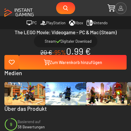
PC
PlayStation
Xbox
Nintendo
The LEGO Movie: Videogame - PC & Mac (Steam)
Steam
Digitaler Download
0.99 €
20 €
-95%
Zum Warenkorb hinzufügen
Medien
Über das Produkt
Basierend auf
9
38 Bewertungen