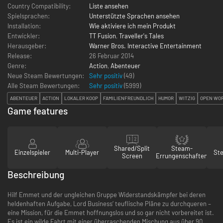
Country Compatibility:
Liste ansehen
Spielsprachen:
Unterstützte Sprachen ansehen
Installation:
Wie aktiviere ich mein Produkt
Entwickler:
TT Fusion
,
Traveller's Tales
Herausgeber:
Warner Bros. Interactive Entertainment
Release:
26 Februar 2014
Genre:
Action
,
Abenteuer
Neue Steam Bewertungen:
Sehr positiv
(49)
Alle Steam Bewertungen:
Sehr positiv
(
5999
)
ABENTEUER
ACTION
LOKALER KOOP
FAMILIENFREUNDLICH
HUMOR
WITZIG
OPEN WO
Game features
Shared/Split
Steam-
Einzelspieler
Multi-Player
St
Screen
Errungenschaften
Beschreibung
Hilf Emmet und der ungleichen Gruppe Widerstandskämpfer bei deren
heldenhaften Aufgabe, Lord Business‘ teuflische Pläne zu durchqueren –
eine Mission, für die Emmet hoffnungslos und so gar nicht vorbereitet ist.
Es ist ein wilde Fahrt mit einer überraschenden Mischung aus über 90