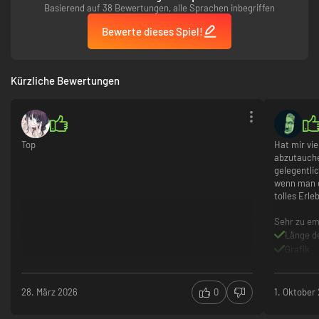
Basierend auf 38 Bewertungen, alle Sprachen inbegriffen
Bewerte dieses Spiel!
Kürzliche Bewertungen
Top
Hat mir vi
abzutauche
gelegentli
wenn man 
tolles Erle
Sehr zu em
Länge de
Grafik
Ladezei
Bildsyn
28. März 2026
0
1. Oktober