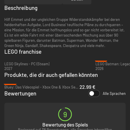
Beschreibung
Hilf Emmet und der ungleichen Gruppe Widerstandskämpfer bei deren
heldenhaften Aufgabe, Lord Business‘ teuflische Pläne zu durchqueren –
eine Mission, für die Emmet hoffnungslos und so gar nicht vorbereitet ist.
Es ist ein wilde Fahrt mit einer überraschenden Mischung aus über 90
spielbaren Figuren, darunter Batman, Superman, Wonder Woman, the
Green Ninja, Gandalf, Shakespeare, Cleopatra und viele mehr.
LEGO franchise
-31%
LEGO Skylines - PC (Steam)
2027
2026
Produkte, die dir auch gefallen könnten
-23%
22.99 €
Bluey: Das Videospiel - Xbox One & Xbox Series X|S
Bewertungen
Alle Sprachen
9
Bewertung des Spiels
Basierend auf 38 Bewertungen, alle Sprachen inbegriffen