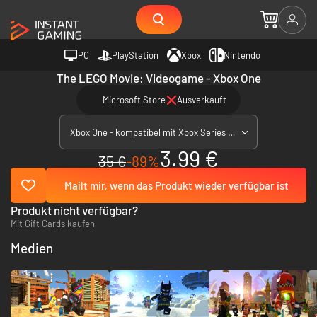
PC
PlayStation
Xbox
Nintendo
The LEGO Movie: Videogame - Xbox One
Microsoft Store
Ausverkauft
Xbox One - kompatibel mit Xbox Series X|S
3.99 €
35 €
-89%
Mailt mir, wenn das Produkt wieder verfügbar ist
Produkt nicht verfügbar?
Mit Gift Cards kaufen
Medien