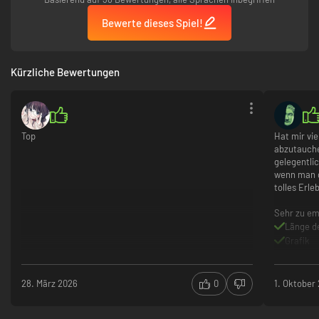
Bewerte dieses Spiel!
Kürzliche Bewertungen
Top
Hat mir vi
abzutauche
gelegentli
wenn man 
tolles Erle
Sehr zu em
Länge de
Grafik
Ladezei
Bildsyn
28. März 2026
0
1. Oktober