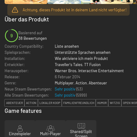
Achtung, dieses Produkt ist in deinem Land nicht verfügbar!
Über das Produkt
Basierend auf
9
38 Bewertungen
Country Compatibility:
Liste ansehen
Spielsprachen:
Unterstützte Sprachen ansehen
Installation:
Wie aktiviere ich mein Produkt
Entwickler:
Traveller's Tales
,
TT Fusion
Herausgeber:
Warner Bros. Interactive Entertainment
Release:
6 Februar 2014
Genre:
Multiplayer
,
Action
,
Abenteuer
Neue Steam Bewertungen:
Sehr positiv
(53)
Alle Steam Bewertungen:
Sehr positiv
(
5999
)
ABENTEUER
ACTION
LOKALER KOOP
FAMILIENFREUNDLICH
HUMOR
WITZIG
OPEN WO
Game features
Shared/Split
Einzelspieler
Multi-Player
Screen