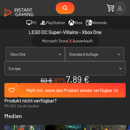
PC
PlayStation
Xbox
Nintendo
LEGO DC Super-Villains - Xbox One
Microsoft Store
Ausverkauft
Xbox One
Standard Auflage
Europe
7.89 €
60 €
-87%
Mailt mir, wenn das Produkt wieder verfügbar ist
Produkt nicht verfügbar?
Mit Gift Cards kaufen
Medien