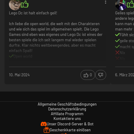
Lego Dc ist halt einfach geil!
Geiles spi
andere lego
Ich liebe die open world, die welt mit den Charakteren
kann man a
und wie sich das spiel im allgemeinen spielt. Die Lego
man mehr :
Games sind eben was eigenes und Lego Dc ist eines der
Fühlt si
besten spiele die ich seit langem mal wieder spielen
geile st
durfte. Klar nichts weltbewegendes, aber es macht
macht s
einfach Spaß!
Nix
Open world
Nix
Charaktere
Nix
Details
Manche mini missionen
10. Mai 2024
0
6. März 20
Allgemeine Geschäftsbedingungen
Datenschutzerklärung
Affiliate Programm
Kontaktiere uns
Unser Discord-Server & Bot
Geschenkkarte einlösen