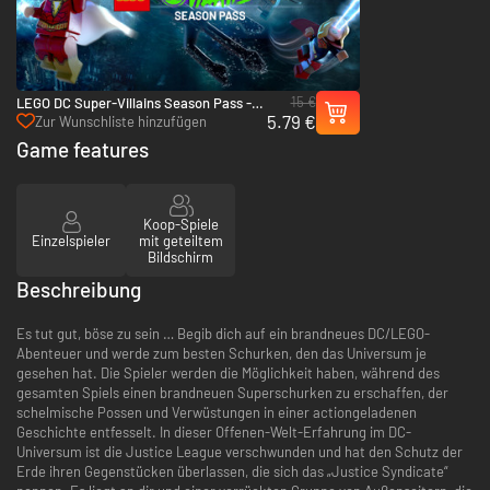
15 €
LEGO DC Super-Villains Season Pass -
5.79 €
Xbox One & Xbox Series X|S
Zur Wunschliste hinzufügen
Game features
Koop-Spiele
Einzelspieler
mit geteiltem
Bildschirm
Beschreibung
Es tut gut, böse zu sein … Begib dich auf ein brandneues DC/LEGO-
Abenteuer und werde zum besten Schurken, den das Universum je
gesehen hat. Die Spieler werden die Möglichkeit haben, während des
gesamten Spiels einen brandneuen Superschurken zu erschaffen, der
schelmische Possen und Verwüstungen in einer actiongeladenen
Geschichte entfesselt. In dieser Offenen-Welt-Erfahrung im DC-
Universum ist die Justice League verschwunden und hat den Schutz der
Erde ihren Gegenstücken überlassen, die sich das „Justice Syndicate“