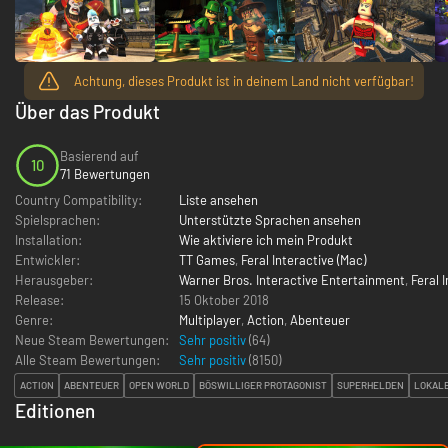
Achtung, dieses Produkt ist in deinem Land nicht verfügbar!
Über das Produkt
Basierend auf
10
71 Bewertungen
Country Compatibility:
Liste ansehen
Spielsprachen:
Unterstützte Sprachen ansehen
Installation:
Wie aktiviere ich mein Produkt
Entwickler:
TT Games
,
Feral Interactive (Mac)
Herausgeber:
Warner Bros. Interactive Entertainment
,
Feral 
Release:
15 Oktober 2018
Genre:
Multiplayer
,
Action
,
Abenteuer
Neue Steam Bewertungen:
Sehr positiv
(64)
Alle Steam Bewertungen:
Sehr positiv
(
8150
)
ACTION
ABENTEUER
OPEN WORLD
BÖSWILLIGER PROTAGONIST
SUPERHELDEN
LOKALE
Editionen