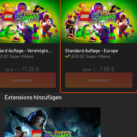
Auflage - Vereinigte
Standard Auflage - Europe
ten
O DC Super-Villains
LEGO DC Super-Villains
17.39 €
7.89 €
52 €
-67%
60 €
-87%
Ausverkauft
Ausverkauft
Extensions hinzufügen