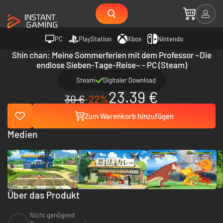
PC
PlayStation
Xbox
Nintendo
Shin chan: Meine Sommerferien mit dem Professor ~Die
endlose Sieben-Tage-Reise~ - PC (Steam)
Steam
Digitaler Download
23.39 €
30 €
-22%
Zum Warenkorb hinzufügen
Medien
Über das Produkt
Nicht genügend