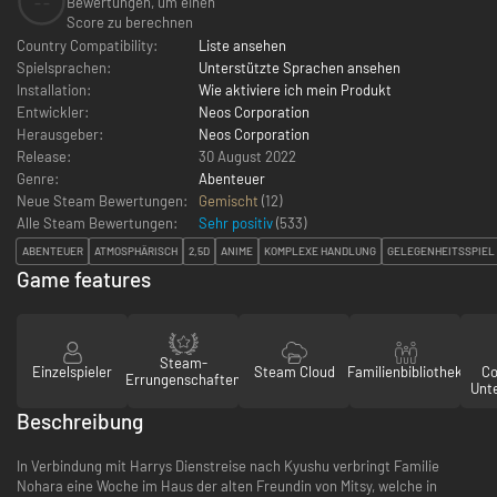
--
Bewertungen, um einen
Score zu berechnen
Country Compatibility:
Liste ansehen
Spielsprachen:
Unterstützte Sprachen ansehen
Installation:
Wie aktiviere ich mein Produkt
Entwickler:
Neos Corporation
Herausgeber:
Neos Corporation
Release:
30 August 2022
Genre:
Abenteuer
Neue Steam Bewertungen:
Gemischt
(12)
Alle Steam Bewertungen:
Sehr positiv
(
533
)
ABENTEUER
ATMOSPHÄRISCH
2,5D
ANIME
KOMPLEXE HANDLUNG
GELEGENHEITSSPIEL
Game features
Steam-
Einzelspieler
Steam Cloud
Familienbibliothek
Co
Errungenschaften
Unt
Beschreibung
In Verbindung mit Harrys Dienstreise nach Kyushu verbringt Familie
Nohara eine Woche im Haus der alten Freundin von Mitsy, welche in