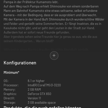
Pampa in der Präfektur Kumamoto lebt.
Auf dem Weg nach Pampa erhielt Shinnosuke von einem sonderbaren
Mann am Bahnhof Kumamoto eine etwas seltsame, selbst erfundene
Kamera – mit der Bedingung, dass er sie ausprobiert und überwacht.
Mit der Kamera in der Hand läuft Shinnosuke durch wunderschöne Wälder
und Felder und genießt seine Sommerferien. Er fängt Insekten, die es in
Kasukabe nicht gibt, und er geht den Leuten in der Stadt zur Hand.
Außerdem hat er sofort neue Freunde gefunden.
Aber irgendwie sehen seine Freunde hier ja genau so aus, wie die aus
seinem Kindergarten... Warum bloß?
Während er eines Nachts draußen die kühle Abendluft genießt,
beobachtet Shinnosuke im Schein des Vollmonds eine riesige Kreatur.
Neben ihr steht ein laut lachender Mann...
Konfigurationen
Es ist der etwas sonderbare Mann, der ihm am Bahnhof die Kamera
gegeben hatte.
Sein Name ist "Professor Perfidus". Seit diesem Zusammentreffen
Minimum
*
begannen sich die seltsamen Ereignisse zu überschlagen...
OS:
8.1 or higher
Wie du die Sommerferien verbringst
Processor:
Intel(R) Core(TM) i3-3220
Memory:
2 GB RAM
Morgendliche Pampa-Gymnastik
Graphics:
GeForce GTX 650
DirectX:
Version 11
Storage:
3 GB available space
Produkte, die dir auch gefallen könnten