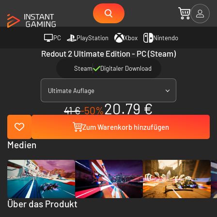
PC
PlayStation
Xbox
Nintendo
Redout 2 Ultimate Edition - PC (Steam)
Steam
Digitaler Download
Ultimate Auflage
20.79 €
41 €
-50%
Zum Warenkorb hinzufügen
Medien
Über das Produkt