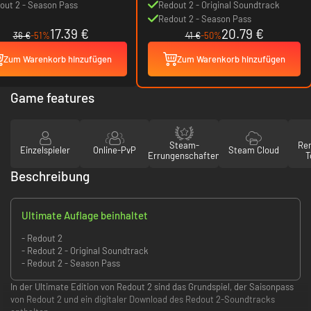
out 2 - Season Pass
Redout 2 - Original Soundtrack
Redout 2 - Season Pass
17.39 €
20.79 €
36 €
-51%
41 €
-50%
Zum Warenkorb hinzufügen
Zum Warenkorb hinzufügen
Game features
Steam-
Re
Einzelspieler
Online-PvP
Steam Cloud
Errungenschaften
T
Beschreibung
Ultimate Auflage beinhaltet
- Redout 2
- Redout 2 - Original Soundtrack
- Redout 2 - Season Pass
In der Ultimate Edition von Redout 2 sind das Grundspiel, der Saisonpass
von Redout 2 und ein digitaler Download des Redout 2-Soundtracks