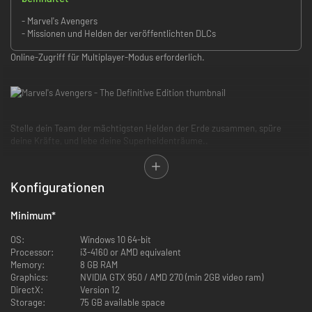
- Marvel's Avengers
- Missionen und Helden der veröffentlichten DLCs
Online-Zugriff für Multiplayer-Modus erforderlich.
Stelle dein Team der mächtigsten Helden der Erde zusammen, spüre
deine Kräfte, und lebe deine Superheldenträume..
Marvel's Avengers
ist ein episches Third-Person-Action-Adventure, das
eine einzigartige, kinoreife Story mit Einzelspieler- und Koop-Gameplay
Konfigurationen
kombiniert.* Stelle online ein Team aus bis zu vier Spielern zusammen,
meistere außergewöhnliche Fähigkeiten, passe eine umfangreiche
Minimum
*
Auswahl von Helden an, und verteidige die Erde gegen eskalierende
Bedrohungen.
OS:
Windows 10 64-bit
Processor:
i3-4160 or AMD equivalent
Memory:
8 GB RAM
Graphics:
NVIDIA GTX 950 / AMD 270 (min 2GB video ram)
DirectX:
Version 12
Marvel's Avengers
beginnt am A-Day, als Captain America, Iron Man, Hulk,
Storage:
75 GB available space
Black Widow und Thor ein neues High-Tech-Hauptquartier der Avengers