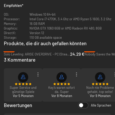
in San Francisco eröffnen. Die Feier wird zur Todesfalle, als ein
Empfohlen
*
geheimnisvoller Feind einen katastrophalen Unfall verursacht, der zu
enomer Zerstörung führt. Die Schuld an der Tragödie wird den Avengers
OS:
Windows 10 64-bit
zugeschoben, und sie lösen sich auf. Fünf Jahre später, als alle
Processor:
Intel Core i7 4770K, 3.4 Ghz or AMD Ryzen 5 1600, 3.2 Ghz
Superhelden als Gesetzlose gelten und die Welt in Gefahr ist, beginnt ein
Memory:
16 GB RAM
großes Abenteuer: Eine entschlossene junge Frau namens Kamala Khan
Graphics:
NVIDIA GTX 1060 6GB or AMD Radeon RX 480, 8GB
macht sich auf, um die Avengers wieder zusammenzubringen und die
DirectX:
Version 12
geheimnisvolle neue Macht namens AIM in die Schranken zu weisen.
Storage:
110 GB available space
Produkte, die dir auch gefallen könnten
Marvel's Avengers
liefert das definitive Avengers-Spielerlebnis mit einem
-39%
-83%
Abenteuer, das unsere Helden aus dem Weltraum bis ins verborgene
24.29 €
Solo Leveling: ARISE OVERDRIVE - PC (Steam)
Nobody Saves the Wo
Königreich Wakanda oder in eine apokalyptische alternative Zukunft
3 Kommentare
führt.
Super Service und
Key‘s waren sofort
Noch nie Probleme
Stelle einen Kader von 11 einzigartigen Helden zusammen, gib ihnen
günstige Spiele
da. Super
gehabt, top seite!
Vor 5 Monaten
Vor 8 Monaten
Vor 9 Monaten
ihre Kräfte zurück und bekämpfe dann AIM solo oder online mit
Freunden.
Bewertungen
Schalte großartige Fertigkeiten und neue Ausrüstung für jeden
Alle Sprachen
Einzelnen der mächtigsten Helden der Erde frei, und passe sie
deiner Spielweise an.