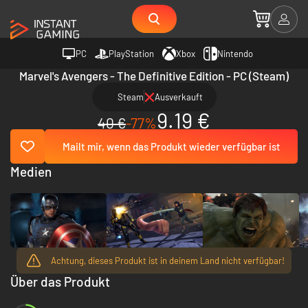
PC
PlayStation
Xbox
Nintendo
Marvel's Avengers - The Definitive Edition - PC (Steam)
Steam
Ausverkauft
9.19 €
40 €
-77%
Mailt mir, wenn das Produkt wieder verfügbar ist
Medien
Achtung, dieses Produkt ist in deinem Land nicht verfügbar!
Über das Produkt