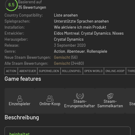
Basierend auf
6.5
35 Bewertungen
Country Compatibility:
Liste ansehen
Spielsprachen:
Unterstützte Sprachen ansehen
Installation:
Wie aktiviere ich mein Produkt
Entwickler:
Eidos Montreal
,
Crystal Dynamics
,
Nixxes
Herausgeber:
Crystal Dynamics
Release:
3 September 2020
Genre:
Action
,
Abenteuer
,
Rollenspiele
Neue Steam Bewertungen:
Gemischt
(56)
Alle Steam Bewertungen:
Gemischt
(
34480
)
ACTION
ABENTEUER
SUPERHELDEN
ROLLENSPIEL
OPEN WORLD
ONLINE-KOOP
THIR
Game features
Steam-
Steam-
Einzelspieler
Online-Koop
St
Errungenschaften
Sammelkarten
Beschreibung
beinhaltet