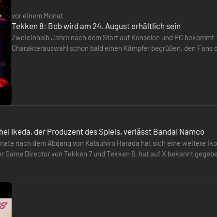
vor einem Monat
Tekken 8: Bob wird am 24. August erhältlich sein
Zweieinhalb Jahre nach dem Start auf Konsolen und PC bekommt 
Charakterauswahl schon bald einen Kämpfer begrüßen, den Fans 
veröffentlichte Video enthüllt, dass Bob, der erstmals in Tekken 6
hei Ikeda, der Produzent des Spiels, verlässt Bandai Namco
ate nach dem Abgang von Katsuhiro Harada hat sich eine weitere Ik
er Game Director von Tekken 7 und Tekken 8, hat auf X bekannt gegeben,
ne Entscheidung…