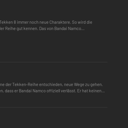
Tekken 8 immer noch neue Charaktere. So wird die
der Reihe gut kennen. Das von Bandai Namco
 auftauchte, am 24.…
one der Tekken-Reihe entschieden, neue Wege zu gehen.
 dass er Bandai Namco offiziell verlässt. Er hat keinen