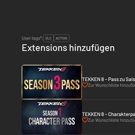
User tags*:
DLC
ACTION
Extensions hinzufügen
TEKKEN 8 – Pass zu Sais
Zur Wunschliste hinzuf
TEKKEN 8 – Charakterpas
Zur Wunschliste hinzuf