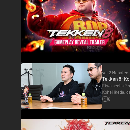
vor 2 Monaten
Tekken 8: Ko
Etwa sechs Mon
Kohei Ikeda, d
Grund für sei
6