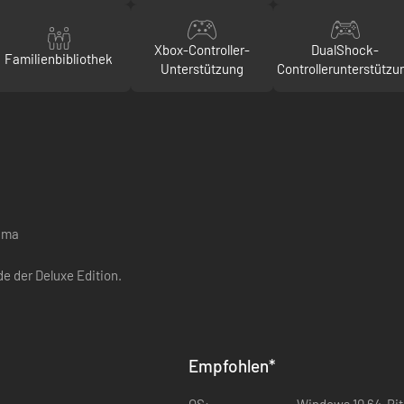
Xbox-Controller-
DualShock-
Familienbibliothek
Unterstützung
Controllerunterstützu
zama
e der Deluxe Edition.
Empfohlen
*
OS:
Windows 10 64-Bit