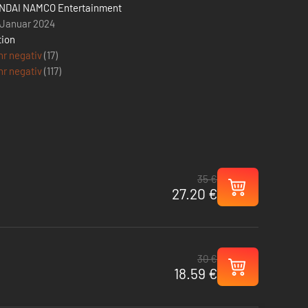
NDAI NAMCO Entertainment
 Januar 2024
tion
hr negativ
(17)
hr negativ
(
117
)
35 €
27.20 €
30 €
18.59 €