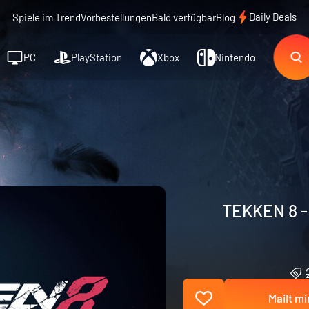
Daily Deals
Spiele im Trend
Vorbestellungen
Bald verfügbar
Blog
PC
PlayStation
Xbox
Nintendo
TEKKEN 8 - 
Mailt mi