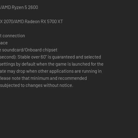
0K/AMD Ryzen 5 2600
TX 2070/AMD Radeon RX 5700 XT
t connection
pace
e soundcard/Onboard chipset
second): Stable over 60" is guaranteed and selected
settings by default when the game is launched for the
rate may drop when other applications are running in
Please note that minimum and recommended
 subjected to changes without notice.