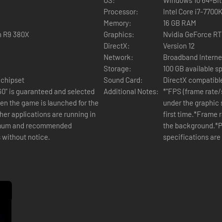
Processor:
Intel Core i7-770
Memory:
16 GB RAM
n R9 380X
Graphics:
Nvidia GeForce R
DirectX:
Version 12
Network:
Broadband Interne
Storage:
100 GB available s
 chipset
Sound Card:
DirectX compatibl
60" is guaranteed and selected
Additional Notes:
*"FPS (frame rate/
hen the game is launched for the
under the graphic 
her applications are running in
first time.*Frame 
nimum and recommended
the background.*
 without notice.
specifications are