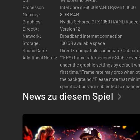
Processor:
Intel Core i5-6600K/AMD Ryzen 5 1600
Memory:
8 GB RAM
Graphics:
Nvidia GeForce GTX 1050Ti/AMD Radeo
DirectX:
Version 12
Network:
Broadband Internet connection
Storage:
100 GB available space
Sound Card:
DirectX compatible soundcard/Onboard
Additional Notes:
*"FPS (frame rate/second): Stable over 
under the graphic settings by default w
first time.*Frame rate may drop when ot
the background.*Please note that mi
specifications are subjected to changes
News zu diesem Spiel