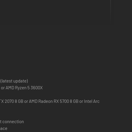
chtnis in Meine KARRIERE, MyTEAM, Meine NBA und The W.
(latest update)
lt. Erlebe deine Lieblings-Superstars der NBA hautnah
0 or AMD Ryzen 5 3600X
X 2070 8 GB or AMD Radeon RX 5700 8 GB or Intel Arc
le den Legenden des Spiels in Meine KARRIERE Tribut,
t connection
 Stadt und füge deinen Namen zur Liste der Legenden hinzu.
pace