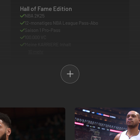
Hall of Fame Edition
NBA 2K25
12-monatiges NBA League Pass-Abo
Saison 1 Pro-Pass
100.000 VC
Meine KARRIERE Inhalt
10 mehr