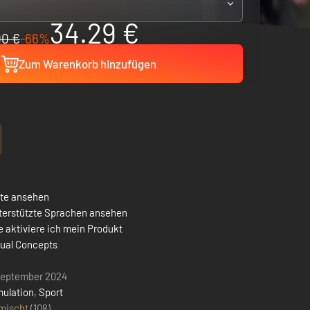
34.29 €
00 €
-66%
Zum Warenkorb hinzufügen
ste ansehen
terstützte Sprachen ansehen
 aktiviere ich mein Produkt
sual Concepts
September 2024
mulation
,
Sport
mischt
(108)