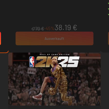
38.19 €
-45%
70 €
Ausverkauft