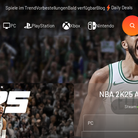
Daily Deals
Spiele im Trend
Vorbestellungen
Bald verfügbar
Blog
PC
PlayStation
Xbox
Nintendo
NBA 2K25 Al
Steam
PC