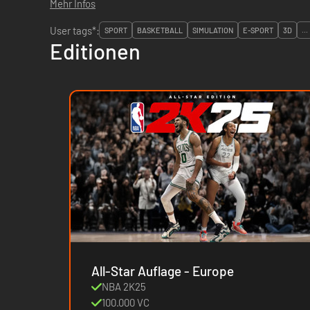
Mehr Infos
User tags*:
SPORT
BASKETBALL
SIMULATION
E-SPORT
3D
...
Editionen
All-Star Auflage - Europe
NBA 2K25
100.000 VC