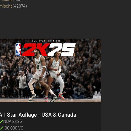
mischt
(
42874
)
All-Star Auflage - USA & Canada
NBA 2K25
100.000 VC