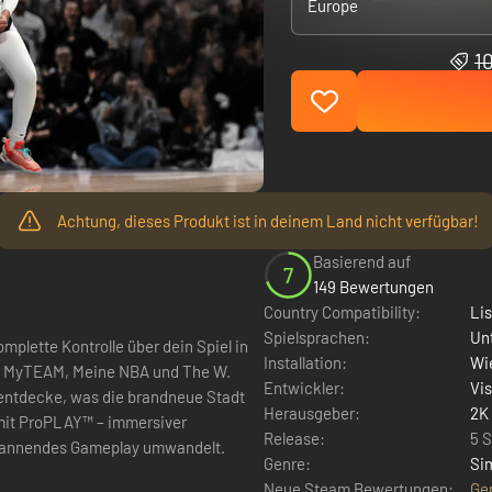
Europe
1
Achtung, dieses Produkt ist in deinem Land nicht verfügbar!
Basierend auf
7
149 Bewertungen
Country Compatibility:
Li
Spielsprachen:
Un
plette Kontrolle über dein Spiel in
Installation:
Wie
E, MyTEAM, Meine NBA und The W.
Entwickler:
Vi
 entdecke, was die brandneue Stadt
Herausgeber:
2K
Release:
5 
spannendes Gameplay umwandelt.
Genre:
Si
Neue Steam Bewertungen:
Ge