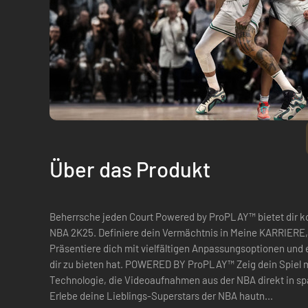
Über das Produkt
Beherrsche jeden Court Powered by ProPLAY™ bietet dir kom
NBA 2K25. Definiere dein Vermächtnis in Meine KARRIER
Präsentiere dich mit vielfältigen Anpassungsoptionen und
dir zu bieten hat. POWERED BY ProPLAY™ Zeig dein Spiel mit ProPLAY™ – immersiver
Technologie, die Videoaufnahmen aus der NBA direkt in 
Erlebe deine Lieblings-Superstars der NBA hautn...