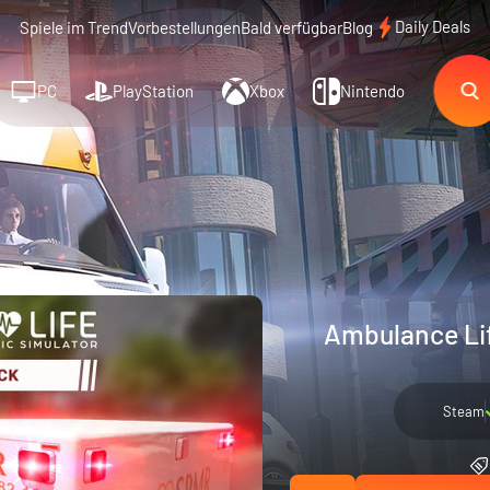
Daily Deals
Spiele im Trend
Vorbestellungen
Bald verfügbar
Blog
PC
PlayStation
Xbox
Nintendo
Ambulance Lif
Steam