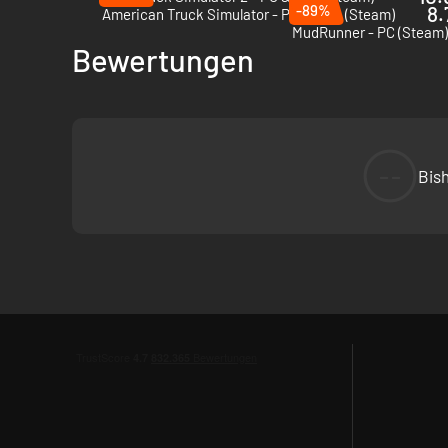
-89%
8.
American Truck Simulator - PC & Mac (Steam)
MudRunner - PC (Steam
Bewertungen
--
Bis