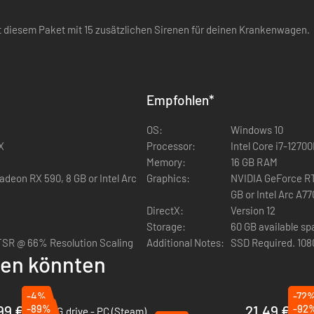
it diesem Paket mit 15 zusätzlichen Sirenen für deinen Krankenwagen.
Empfohlen
*
OS:
Windows 10
X
Processor:
Intel Core i7-1270
Memory:
16 GB RAM
deon RX 590, 8 GB or Intel Arc
Graphics:
NVIDIA GeForce RT
GB or Intel Arc A77
DirectX:
Version 12
Storage:
60 GB available s
TSR @ 66% Resolution Scaling
Additional Notes:
SSD Required. 108
llen könnten
-4%
-72
99 €
-89%
21.49 €
-92
BeamNG.drive - PC (Steam)
Easy 