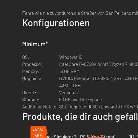
Fahre wie nie zuvor durch die Straßen von San Pelícano m
Konfigurationen
Minimum
*
OS:
Windows 10
Processor:
Intel Core i7-8700K or AMD Ryzen 7 1800
Memory:
16 GB RAM
Graphics:
NVIDIA GeForce GTX 980, 4 GB or AMD Ra
A380, 6 GB
DirectX:
Version 12
Storage:
60 GB available space
Additional Notes:
SSD Required. 1080p Low @ 30 FPS w/ 
Produkte, die dir auch gefa
-45%
-56%
10.
Euro Truck Simulator 2 - PC & Mac (Steam)