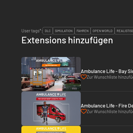
User tags*:
DLC
SIMULATION
FAHREN
OPEN WORLD
REALISTIS
Extensions hinzufügen
Ambulance Life - Bay Si
Zur Wunschliste hinzuf
Ambulance Life - Fire 
Zur Wunschliste hinzuf