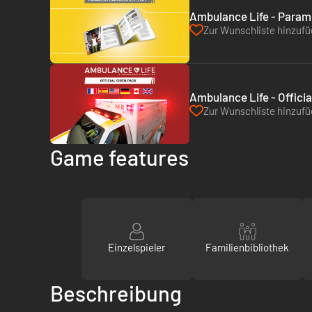
Ambulance Life - Param
Zur Wunschliste hinzuf
Ambulance Life - Officia
Zur Wunschliste hinzuf
Game features
Einzelspieler
Familienbibliothek
Beschreibung