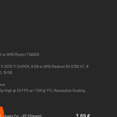
0K or AMD Ryzen 7 5800X
X 2070 Ti SUPER, 8 GB or AMD Radeon RX 5700 XT, 8
0, 16 GB
pace
0p High @ 30 FPS w/ TSR @ 71% Resolution Scaling
%
%
3.69 €
Delivery Co. - PC (Steam)