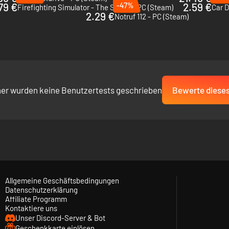
79 €
-47%
2.59 €
Firefighting Simulator - The Squad - PC (Steam)
Car D
2.29 €
)
Notruf 112 - PC (Steam)
her wurden keine Benutzertests geschrieben
Bewerte dieses
Allgemeine Geschäftsbedingungen
Datenschutzerklärung
Affiliate Programm
Kontaktiere uns
Unser Discord-Server & Bot
Geschenkkarte einlösen