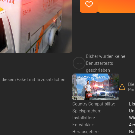
Bisher wurden keine
--
Benutzertests
geschrieben
t diesem Paket mit 15 zusätzlichen
Die
Par
Country Compatibility:
Li
Spielsprachen:
Un
Installation:
Wie
Entwickler:
Aes
Herausgeber:
Na