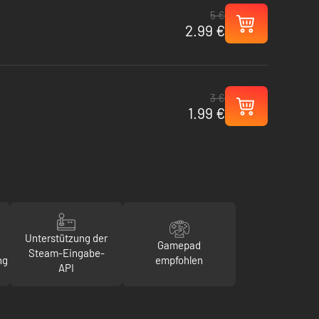
5 €
2.99 €
3 €
1.99 €
Unterstützung der
Gamepad
Steam-Eingabe-
ng
empfohlen
API